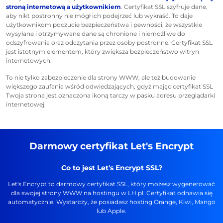
stroną internetową a użytkownikiem
. Certyfikat SSL szyfruje dane,
aby nikt postronny nie mógł ich podejrzeć lub wykraść. To daje
użytkownikom poczucie bezpieczeństwa i pewności, że wszystkie
wysyłane i otrzymywane dane są chronione i niemożliwe do
odszyfrowania oraz odczytania przez osoby postronne. Certyfikat SSL
jest istotnym elementem, który zwiększa bezpieczeństwo witryn
internetowych.
To nie tylko zabezpieczenie dla strony WWW, ale też budowanie
większego zaufania wśród odwiedzających, gdyż mając certyfikat SSL
Twoja strona jest oznaczona ikoną tarczy w pasku adresu przeglądarki
internetowej.
Darmowy certyfikat Let's Encrypt
Co to jest Let's Encrypt SSL?
Let's Encrypt to darmowy certyfikat SSL, który możesz wygenerować
dla swojej strony WWW na hostingu w LH.pl. Certyfikat odnawia się
automatycznie. Wystarczy, że posiadasz hosting Orange, Kiwi, Mango
lub Apple.