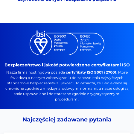
Bezpieczeństwo i jakość potwierdzone certyfikatami ISO
Nasza firma hostingowa posiada
certyfikaty ISO 9001 i 27001
, które
świadczą o naszym zobowiązaniu do zapewnienia najwyższych
standardów bezpieczeństwa i jakości. To oznacza, że Twoje dane są
chronione zgodnie z międzynarodowymi normami, a nasze usługi są
stale usprawniane i dostarczane zgodnie z rygorystycznymi
procedurami.
Najczęściej zadawane pytania