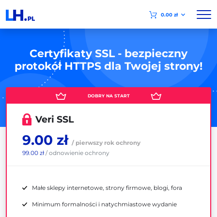
0.00 zł
Certyfikaty SSL - bezpieczny
protokół HTTPS dla Twojej strony!
Veri SSL
9.00 zł
/ pierwszy rok ochrony
99.00 zł
/ odnowienie ochrony
Małe sklepy internetowe, strony firmowe, blogi, fora
Minimum formalności i natychmiastowe wydanie