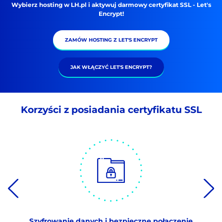
Wybierz hosting w LH.pl i aktywuj darmowy certyfikat SSL - Let's
Encrypt!
ZAMÓW HOSTING Z LET'S ENCRYPT
JAK WŁĄCZYĆ LET'S ENCRYPT?
Korzyści z posiadania certyfikatu SSL
Szyfrowanie danych i bezpieczne połączenie