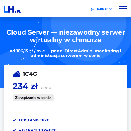
0.00 zł
Cloud Server — niezawodny serwer
wirtualny w chmurze
od 186,15 zł / m-c — panel DirectAdmin, monitoring i
administracja serwerem w cenie
1C4G
234 zł
/ m-c
Zarządzanie w cenie!
1 CPU AMD EPYC
4 GB RAM DDR4 ECC