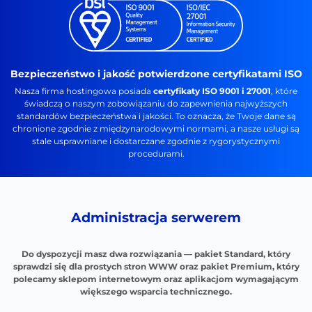
Bezpieczeństwo i jakość potwierdzone certyfikatami ISO
Nasza firma hostingowa posiada
certyfikaty ISO 9001 i 27001
, które
świadczą o naszym zobowiązaniu do zapewnienia najwyższych
standardów bezpieczeństwa i jakości. To oznacza, że Twoje dane są
chronione zgodnie z międzynarodowymi normami, a nasze usługi są
stale usprawniane i dostarczane zgodnie z rygorystycznymi
procedurami.
Administracja serwerem
Do dyspozycji masz dwa rozwiązania — pakiet Standard, który
sprawdzi się dla prostych stron WWW oraz pakiet Premium, który
polecamy sklepom internetowym oraz aplikacjom wymagającym
większego wsparcia technicznego.