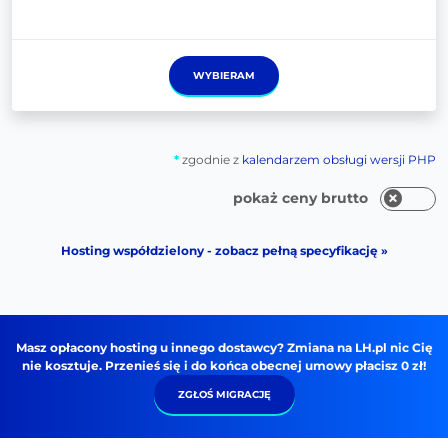
WYBIERAM
*
zgodnie z
kalendarzem obsługi wersji PHP
pokaż ceny brutto
Hosting współdzielony - zobacz pełną specyfikację »
Masz opłacony hosting u innego dostawcy? Zmiana na LH.pl nic Cię
nie kosztuje. Przenieś się i do końca obecnej umowy płacisz 0 zł!
ZGŁOŚ MIGRACJĘ