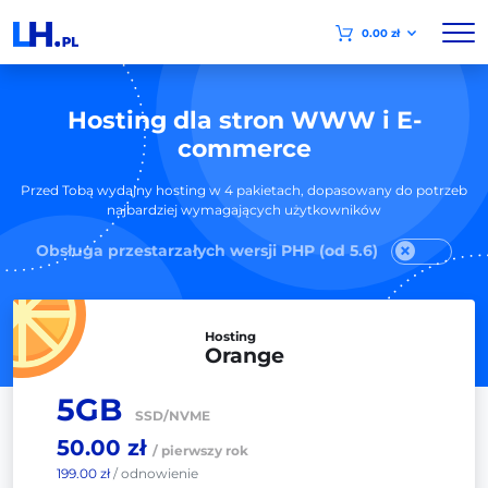
0.00 zł
Hosting dla stron WWW i E-
commerce
Przed Tobą wydajny hosting w 4 pakietach, dopasowany do potrzeb
najbardziej wymagających użytkowników
Obsługa przestarzałych wersji PHP (od 5.6)
Hosting
Orange
5GB
SSD/NVME
50.00 zł
/ pierwszy rok
199.00 zł
/ odnowienie