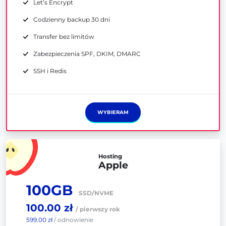
Let’s Encrypt
Codzienny backup 30 dni
Transfer bez limitów
Zabezpieczenia SPF, DKIM, DMARC
SSH i Redis
WYBIERAM
Hosting
Apple
100GB
SSD/NVME
100.00 zł
/ pierwszy rok
599.00 zł
/ odnowienie