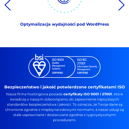
Optymalizacja wydajności pod WordPress
Bezpieczeństwo i jakość potwierdzone certyfikatami ISO
Nasza firma hostingowa posiada
certyfikaty ISO 9001 i 27001
, które
świadczą o naszym zobowiązaniu do zapewnienia najwyższych
standardów bezpieczeństwa i jakości. To oznacza, że Twoje dane są
chronione zgodnie z międzynarodowymi normami, a nasze usługi są
stale usprawniane i dostarczane zgodnie z rygorystycznymi
procedurami.