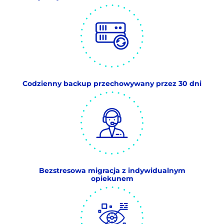
Codzienny backup przechowywany przez 30 dni
Bezstresowa migracja z indywidualnym
opiekunem