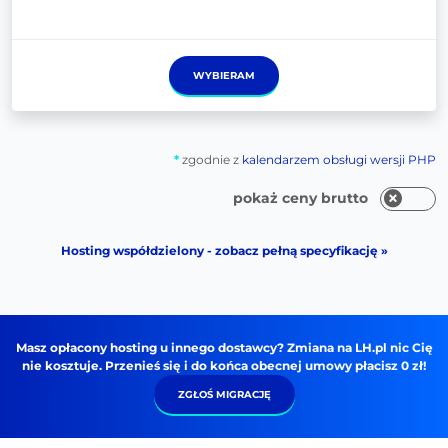
WYBIERAM
*
zgodnie z
kalendarzem obsługi wersji PHP
pokaż ceny brutto
Hosting współdzielony - zobacz pełną specyfikację »
Masz opłacony hosting u innego dostawcy? Zmiana na LH.pl nic Cię
nie kosztuje. Przenieś się i do końca obecnej umowy płacisz 0 zł!
ZGŁOŚ MIGRACJĘ