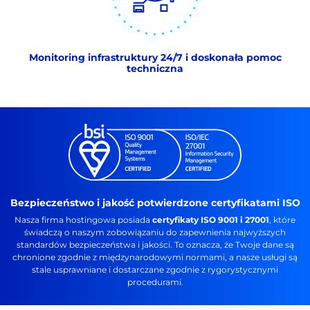
Monitoring infrastruktury 24/7 i doskonała pomoc
techniczna
Bezpieczeństwo i jakość potwierdzone certyfikatami ISO
Nasza firma hostingowa posiada
certyfikaty ISO 9001 i 27001
, które
świadczą o naszym zobowiązaniu do zapewnienia najwyższych
standardów bezpieczeństwa i jakości. To oznacza, że Twoje dane są
chronione zgodnie z międzynarodowymi normami, a nasze usługi są
stale usprawniane i dostarczane zgodnie z rygorystycznymi
procedurami.