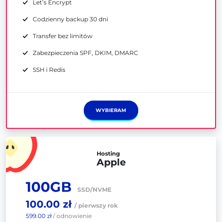
Let’s Encrypt
Codzienny backup 30 dni
Transfer bez limitów
Zabezpieczenia SPF, DKIM, DMARC
SSH i Redis
WYBIERAM
Hosting
Apple
100GB
SSD/NVME
100.00 zł
/ pierwszy rok
599.00 zł
/ odnowienie