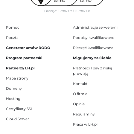
Licencje: IS 786067 / FS 786068
Pomoc
Administracja serwerami
Poczta
Podpisy kwalifikowane
Generator umów RODO
Pieczęć kwalifikowana
Program partnerski
Migrujemy za Ciebie
Partnerzy LH.pl
Płatności Tpay z niską
prowizją
Mapa strony
Kontakt
Domeny
O firmie
Hosting
Opinie
Certyfikaty SSL
Regulaminy
Cloud Server
Praca w LH.pl