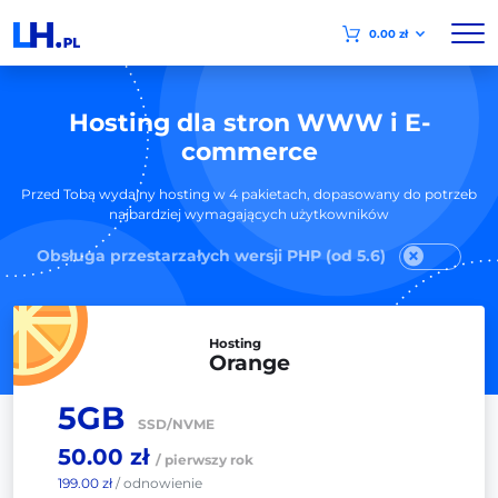
0.00 zł
Hosting dla stron WWW i E-
commerce
Przed Tobą wydajny hosting w 4 pakietach, dopasowany do potrzeb
najbardziej wymagających użytkowników
Obsługa przestarzałych wersji PHP (od 5.6)
Hosting
Orange
5GB
SSD/NVME
50.00 zł
/ pierwszy rok
199.00 zł
/ odnowienie