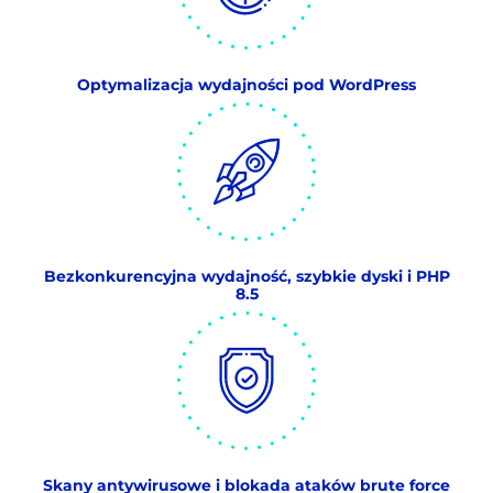
Optymalizacja wydajności pod WordPress
Bezkonkurencyjna wydajność, szybkie dyski i PHP
8.5
Skany antywirusowe i blokada ataków brute force