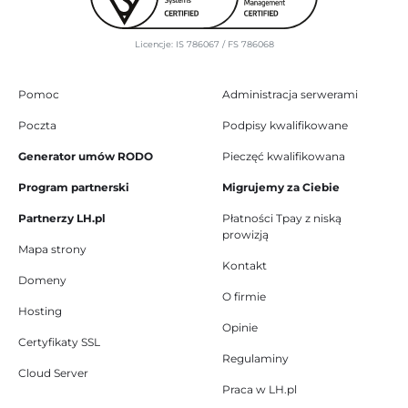
Licencje: IS 786067 / FS 786068
Pomoc
Administracja serwerami
Poczta
Podpisy kwalifikowane
Generator umów RODO
Pieczęć kwalifikowana
Program partnerski
Migrujemy za Ciebie
Partnerzy LH.pl
Płatności Tpay z niską
prowizją
Mapa strony
Kontakt
Domeny
O firmie
Hosting
Opinie
Certyfikaty SSL
Regulaminy
Cloud Server
Praca w LH.pl