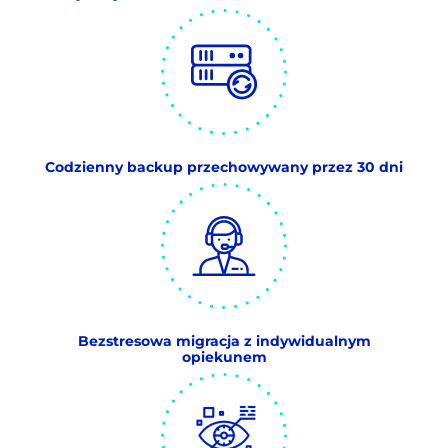
Codzienny backup przechowywany przez 30 dni
Bezstresowa migracja z indywidualnym
opiekunem