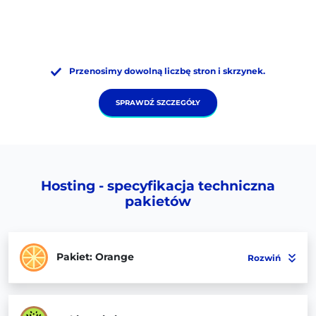
LH.pl
pomoże w
Ciebie
za darmo
hostingiem.
wyborze pakietu.
migrację na
nowy serwer.
Przenosimy dowolną liczbę stron i skrzynek.
SPRAWDŹ SZCZEGÓŁY
Hosting - specyfikacja techniczna
pakietów
Pakiet: Orange
Rozwiń