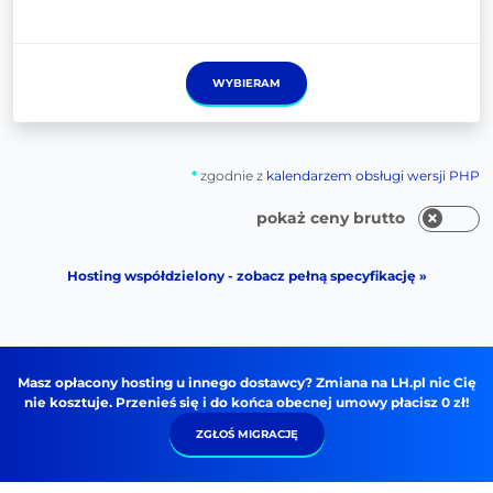
WYBIERAM
*
zgodnie z
kalendarzem obsługi wersji PHP
pokaż ceny brutto
Hosting współdzielony - zobacz pełną specyfikację »
Masz opłacony hosting u innego dostawcy? Zmiana na LH.pl nic Cię
nie kosztuje. Przenieś się i do końca obecnej umowy płacisz 0 zł!
ZGŁOŚ MIGRACJĘ