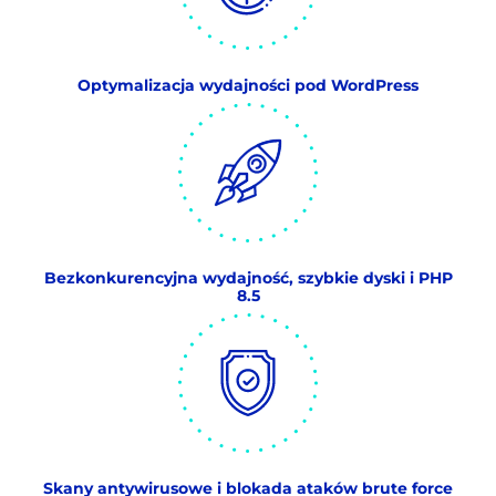
Optymalizacja wydajności pod WordPress
Bezkonkurencyjna wydajność, szybkie dyski i PHP
8.5
Skany antywirusowe i blokada ataków brute force