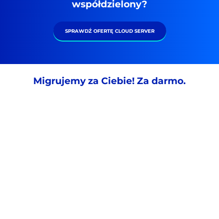
współdzielony?
SPRAWDŹ OFERTĘ CLOUD SERVER
Migrujemy za Ciebie! Za darmo.
Zgłoś się do nas i
Otrzymasz
Po podaniu
Gotowe!
Od teraz
powiedz jakie
opiekuna
, który
wymaganych
możesz cieszyć
usługi chcesz
poprowadzi Cię
danych
się niezawodnym
przenieść do
przez proces i
wykonamy dla
i szybkim