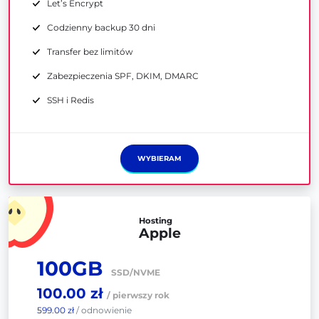
Let’s Encrypt
Codzienny backup 30 dni
Transfer bez limitów
Zabezpieczenia SPF, DKIM, DMARC
SSH i Redis
WYBIERAM
Hosting
Apple
100GB
SSD/NVME
100.00 zł
/ pierwszy rok
599.00 zł
/ odnowienie