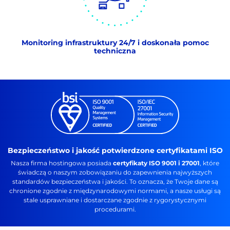
Monitoring infrastruktury 24/7 i doskonała pomoc
techniczna
Bezpieczeństwo i jakość potwierdzone certyfikatami ISO
Nasza firma hostingowa posiada
certyfikaty ISO 9001 i 27001
, które
świadczą o naszym zobowiązaniu do zapewnienia najwyższych
standardów bezpieczeństwa i jakości. To oznacza, że Twoje dane są
chronione zgodnie z międzynarodowymi normami, a nasze usługi są
stale usprawniane i dostarczane zgodnie z rygorystycznymi
procedurami.