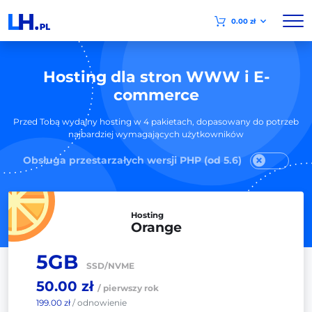
0.00 zł
Hosting dla stron WWW i E-
commerce
Przed Tobą wydajny hosting w 4 pakietach, dopasowany do potrzeb
najbardziej wymagających użytkowników
Obsługa przestarzałych wersji PHP (od 5.6)
Hosting
Orange
5GB
SSD/NVME
50.00 zł
/ pierwszy rok
199.00 zł
/ odnowienie