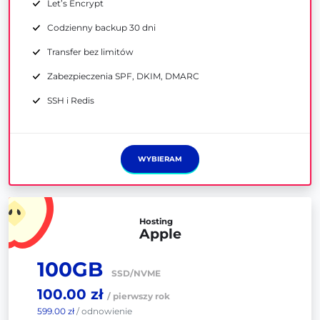
Let’s Encrypt
Codzienny backup 30 dni
Transfer bez limitów
Zabezpieczenia SPF, DKIM, DMARC
SSH i Redis
WYBIERAM
Hosting
Apple
100GB
SSD/NVME
100.00 zł
/ pierwszy rok
599.00 zł
/ odnowienie