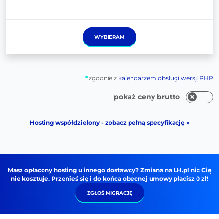
WYBIERAM
*
zgodnie z
kalendarzem obsługi wersji PHP
pokaż ceny brutto
Hosting współdzielony - zobacz pełną specyfikację »
Masz opłacony hosting u innego dostawcy? Zmiana na LH.pl nic Cię
nie kosztuje. Przenieś się i do końca obecnej umowy płacisz 0 zł!
ZGŁOŚ MIGRACJĘ