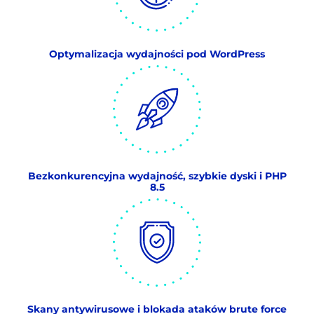
Optymalizacja wydajności pod WordPress
Bezkonkurencyjna wydajność, szybkie dyski i PHP
8.5
Skany antywirusowe i blokada ataków brute force