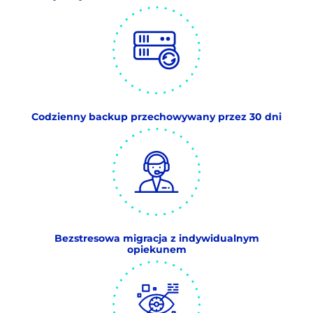
Codzienny backup przechowywany przez 30 dni
Bezstresowa migracja z indywidualnym
opiekunem