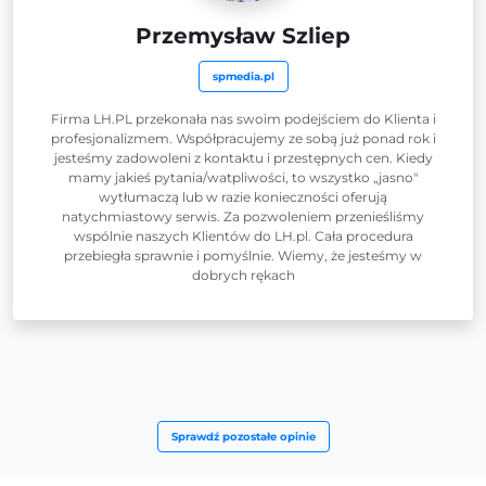
Przemysław Szliep
spmedia.pl
Firma LH.PL przekonała nas swoim podejściem do Klienta i
profesjonalizmem. Współpracujemy ze sobą już ponad rok i
jesteśmy zadowoleni z kontaktu i przestępnych cen. Kiedy
mamy jakieś pytania/watpliwości, to wszystko „jasno"
wytłumaczą lub w razie konieczności oferują
natychmiastowy serwis. Za pozwoleniem przenieśliśmy
wspólnie naszych Klientów do LH.pl. Cała procedura
przebiegła sprawnie i pomyślnie. Wiemy, że jesteśmy w
dobrych rękach
Sprawdź pozostałe opinie