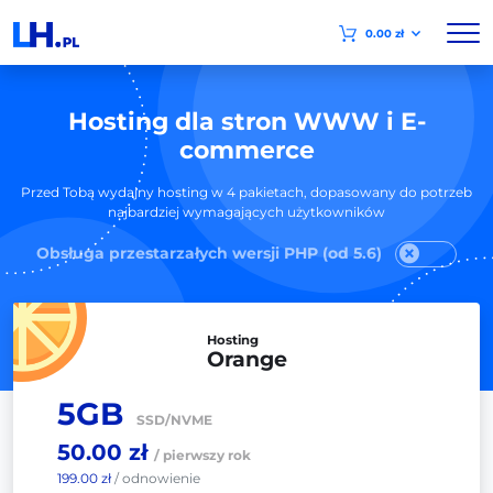
0.00 zł
Hosting dla stron WWW i E-
commerce
Przed Tobą wydajny hosting w 4 pakietach, dopasowany do potrzeb
najbardziej wymagających użytkowników
Obsługa przestarzałych wersji PHP (od 5.6)
Hosting
Orange
5GB
SSD/NVME
50.00 zł
/ pierwszy rok
199.00 zł
/ odnowienie