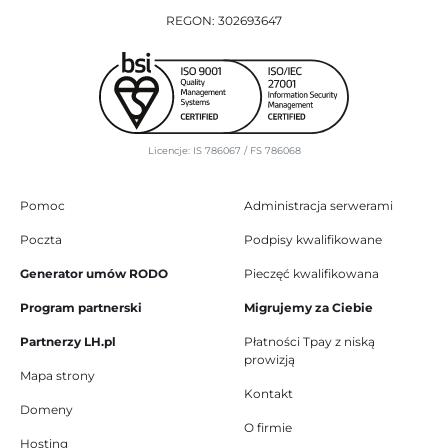
REGON: 302693647
Licencje: IS 786067 / FS 786068
Pomoc
Administracja serwerami
Poczta
Podpisy kwalifikowane
Generator umów RODO
Pieczęć kwalifikowana
Program partnerski
Migrujemy za Ciebie
Partnerzy LH.pl
Płatności Tpay z niską
prowizją
Mapa strony
Kontakt
Domeny
O firmie
Hosting