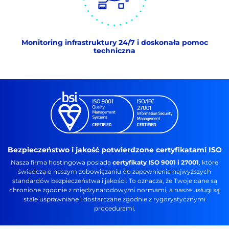
Monitoring infrastruktury 24/7 i doskonała pomoc
techniczna
Bezpieczeństwo i jakość potwierdzone certyfikatami ISO
Nasza firma hostingowa posiada
certyfikaty ISO 9001 i 27001
, które
świadczą o naszym zobowiązaniu do zapewnienia najwyższych
standardów bezpieczeństwa i jakości. To oznacza, że Twoje dane są
chronione zgodnie z międzynarodowymi normami, a nasze usługi są
stale usprawniane i dostarczane zgodnie z rygorystycznymi
procedurami.