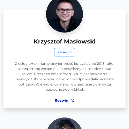
Krzysztof Masłowski
verseo.pl
Z usług LH.pl mamy przyjemność korzystać od 2013 roku.
Naszą stronę verseo.pl ulokowaliśmy na usłudze cloud
server. Przez ten czas infrastruktura cechowała się
niezwykłą stabilnością i całkowicie odpowiadała na nasze
potrzeby. W efekcie, domeny również rejestrujemy za
pośrednictwem LH.pl.
Rozwiń