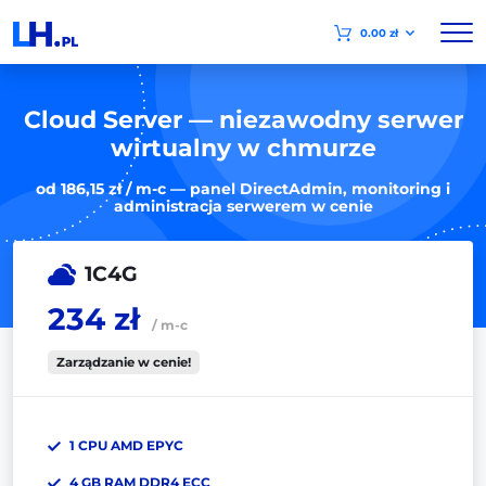
0.00 zł
Cloud Server — niezawodny serwer
wirtualny w chmurze
od 186,15 zł / m-c — panel DirectAdmin, monitoring i
administracja serwerem w cenie
1C4G
234 zł
/ m-c
Zarządzanie w cenie!
1 CPU AMD EPYC
4 GB RAM DDR4 ECC