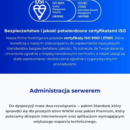
Bezpieczeństwo i jakość potwierdzone certyfikatami ISO
Nasza firma hostingowa posiada
certyfikaty ISO 9001 i 27001
, które
świadczą o naszym zobowiązaniu do zapewnienia najwyższych
standardów bezpieczeństwa i jakości. To oznacza, że Twoje dane są
chronione zgodnie z międzynarodowymi normami, a nasze usługi są
stale usprawniane i dostarczane zgodnie z rygorystycznymi
procedurami.
Administracja serwerem
Do dyspozycji masz dwa rozwiązania — pakiet Standard, który
sprawdzi się dla prostych stron WWW oraz pakiet Premium, który
polecamy sklepom internetowym oraz aplikacjom wymagającym
większego wsparcia technicznego.