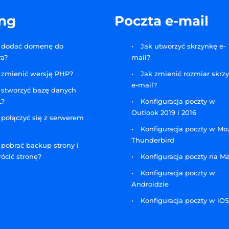
ing
Poczta e-mail
 dodać domenę do
Jak utworzyć skrzynkę e-
ra?
mail?
 zmienić wersję PHP?
Jak zmienić rozmiar skrz
e-mail?
 stworzyć bazę danych
L?
Konfiguracja poczty w
Outlook 2019 i 2016
 połączyć się z serwerem
Konfiguracja poczty w Moz
Thunderbird
 pobrać backup strony i
ócić stronę?
Konfiguracja poczty na M
Konfiguracja poczty w
Androidzie
Konfiguracja poczty w iOS