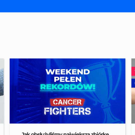
Jak obsłużyliśmy największą zbiórkę