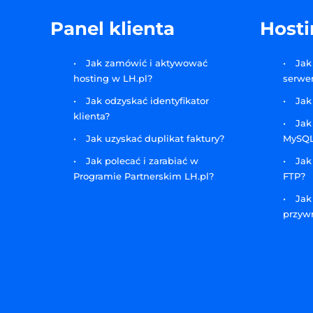
Panel klienta
Host
Jak zamówić i aktywować
Jak
hosting w LH.pl?
serwe
Jak odzyskać identyfikator
Jak
klienta?
Jak
Jak uzyskać duplikat faktury?
MySQ
Jak polecać i zarabiać w
Jak
Programie Partnerskim LH.pl?
FTP?
Jak
przywr