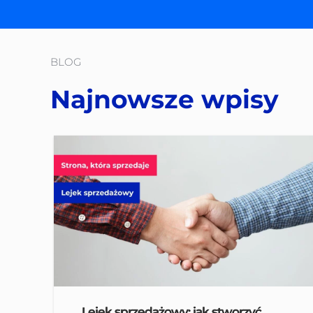
BLOG
Najnowsze wpisy
Lejek sprzedażowy: jak stworzyć