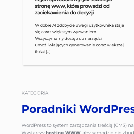
stronę www, która prowadzi od
zaciekawienia do decyzji
W dobie AI zdobycie uwagi użytkownika staje
się coraz większym wyzwaniem.
Wszyscymamy dostęp do narzędzi
umożliwiających generowanie coraz większej
ilości […]
KATEGORIA
Poradniki WordPre
WordPress to system zarządzania treścią (CMS) na 
Wystarczy 
hosting WWW
, aby samodzielnie zbud