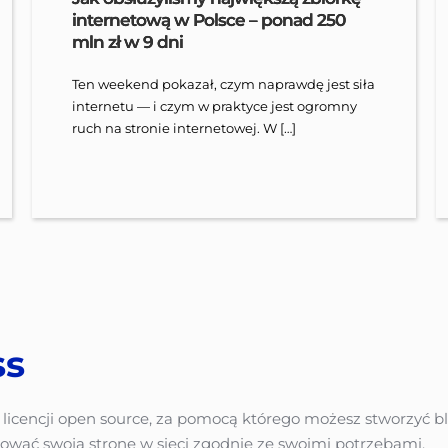
internetową w Polsce – ponad 250
mln zł w 9 dni
Ten weekend pokazał, czym naprawdę jest siła
internetu — i czym w praktyce jest ogromny
ruch na stronie internetowej. W […]
ss
licencji open source, za pomocą którego możesz stworzyć blo
ować swoją stronę w sieci zgodnie ze swoimi potrzebami.