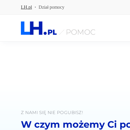
P
LH.pl
·
Dział pomocy
r
z
e
j
d
ź
d
o
t
r
e
ś
c
i
Z NAMI SIĘ NIE POGUBISZ! 
W czym możemy Ci p