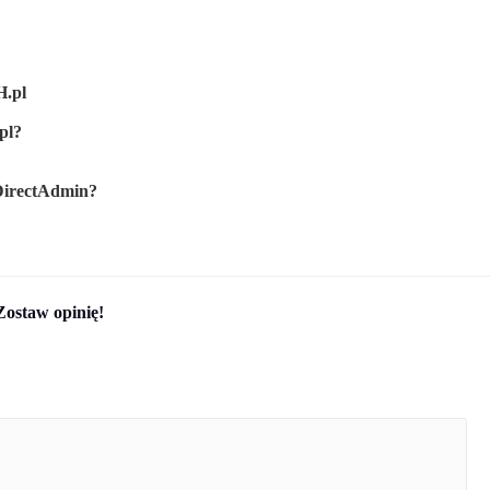
H.pl
pl?
DirectAdmin?
Zostaw opinię!