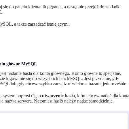
uj się do panelu klienta:
lh.pl/panel
, a następnie przejdź do zakładki
QL
.
QL, a także zarządzać istniejącymi.
onto główne MySQL
st nadanie hasła dla konta głównego. Konto główne to specjalne,
e logowanie się do wszystkich baz MySQL. Jest przydatne, gdy
SQL lub gdy chcesz szybko zarządzać wieloma bazami jednocześnie.
L
system poprosi Cię o
utworzenie hasła
, które chcesz nadać dla kont
 nazwa serwera. Natomiast hasło należy nadać samodzielnie.