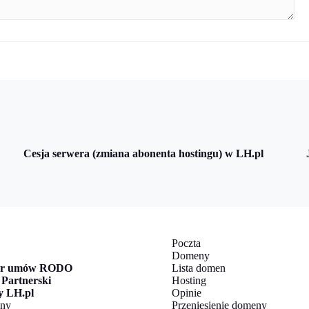
Cesja serwera (zmiana abonenta hostingu) w LH.pl
Poczta
Domeny
or umów RODO
Lista domen
Partnerski
Hosting
y LH.pl
Opinie
ony
Przeniesienie domeny