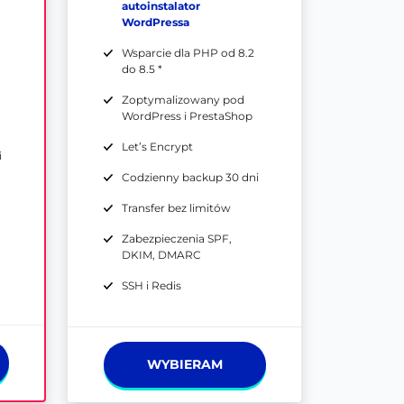
autoinstalator
WordPressa
Wsparcie dla PHP od 8.2
do 8.5 *
Zoptymalizowany pod
WordPress i PrestaShop
Let’s Encrypt
i
Codzienny backup 30 dni
Transfer bez limitów
Zabezpieczenia SPF,
DKIM, DMARC
SSH i Redis
WYBIERAM