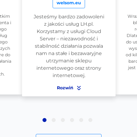
welsom.eu
stkim
Wraz
Jesteśmy bardzo zadowoleni
enta i
b
z jakości usług LH.pl.
ego
r
Korzystamy z usługi Cloud
sług
Dlat
Server – niezawodność i
wego
do u
stabilność działania pozwala
szych
wys
nam na stałe i bezawaryjne
re do
od ki
utrzymanie sklepu
łania
bar
jest
internetowego oraz strony
h.
internetowej.
Rozwiń