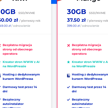
10GB
30GB
SSD/NVME
SSD/NVME
60.00 zł
37.50 zł
/ pierwszy rok
/ pierwszy ro
49.00 zł
/ odnowienie
399.00 zł
/ odnowienie
Bezpłatna migracja
Bezpłatna migracja
strony od obecnego
strony od obecnego
operatora
operatora
Kreator stron WWW z AI
Kreator stron WWW z A
na WordPressie
na WordPressie
Hosting z dedykowanym
Hosting z dedykowany
kursem WordPressa
kursem WordPressa
Darmowy test przez 14
Darmowy test przez 14
dni
dni
Bezpieczny
Bezpieczny
autoinstalator
autoinstalator