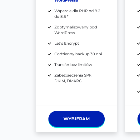
WordPressa
Wsparcie dla PHP od 8.2
do 8.5 *
Zoptymalizowany pod
WordPress
Let’s Encrypt
Codzienny backup 30 dni
Transfer bez limitów
Zabezpieczenia SPF,
DKIM, DMARC
WYBIERAM