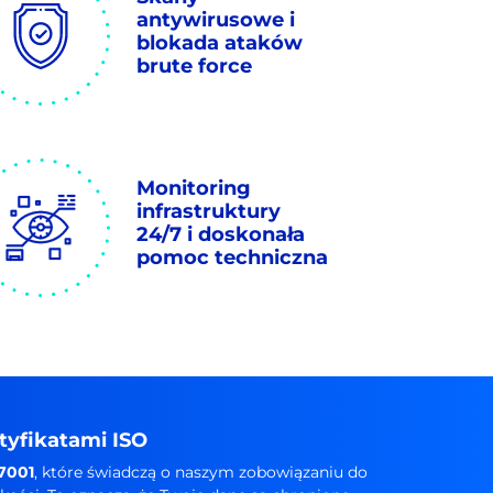
antywirusowe i
blokada ataków
brute force
Monitoring
infrastruktury
24/7 i doskonała
pomoc techniczna
tyfikatami ISO
27001
, które świadczą o naszym zobowiązaniu do