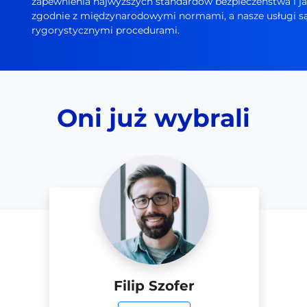
zapewnienia najwyższych standardów bezpieczeństwa i jak
zgodnie z międzynarodowymi normami, a nasze usługi są 
rygorystycznymi procedurami.
Oni już wybrali
Filip Szofer