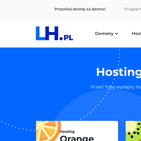
Przenieś stronę za darmo!
Program 
Domeny
Hos
Hostin
Przed Tobą wydajny ho
Hosting
Orange