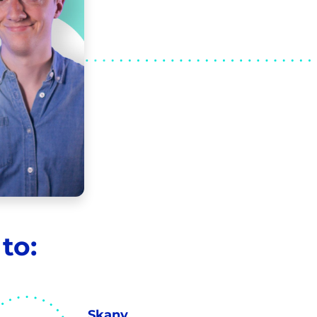
to:
Skany