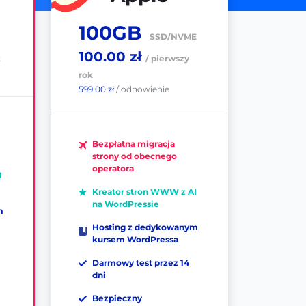
100GB
SSD/NVME
100.00 zł
k
/ pierwszy
rok
599.00 zł
/ odnowienie
Bezpłatna migracja
strony od obecnego
operatora
I
Kreator stron WWW z AI
na WordPressie
m
Hosting z dedykowanym
kursem WordPressa
Darmowy test przez 14
dni
Bezpieczny