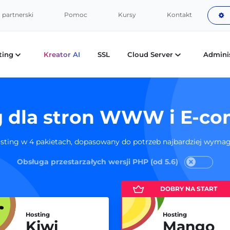
partnerski
Pomoc
Kursy
Kontakt
ting
Kreator AI
SSL
Cloud Server
Admini
g dla stron WWW i E-c
sting w 4 pakietach, dopasowany do potrzeb najbardziej wym
Obsługa przestarzałych wersji PHP (od 5.6)
Hosting
Hosting
Kiwi
Mango