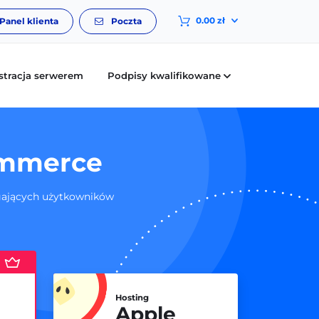
0.00 zł
Panel klienta
Poczta
stracja serwerem
Podpisy kwalifikowane
ommerce
agających użytkowników
Hosting
Apple