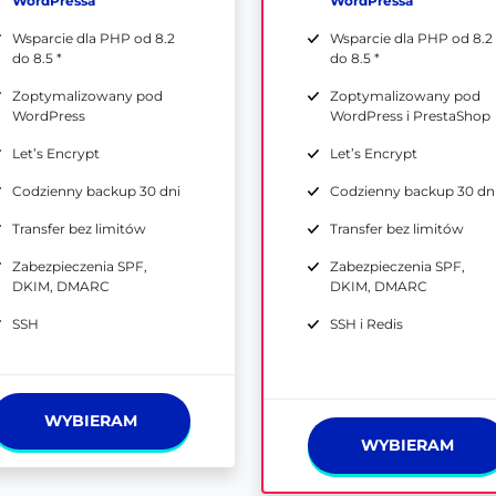
WordPressa
WordPressa
Wsparcie dla PHP od 8.2
Wsparcie dla PHP od 8.2
do 8.5 *
do 8.5 *
Zoptymalizowany pod
Zoptymalizowany pod
WordPress
WordPress i PrestaShop
Let’s Encrypt
Let’s Encrypt
Codzienny backup 30 dni
Codzienny backup 30 dn
Transfer bez limitów
Transfer bez limitów
Zabezpieczenia SPF,
Zabezpieczenia SPF,
DKIM, DMARC
DKIM, DMARC
SSH
SSH i Redis
WYBIERAM
WYBIERAM