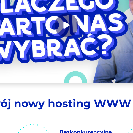
ój nowy hosting WWW 
Bezkonkurencyjna