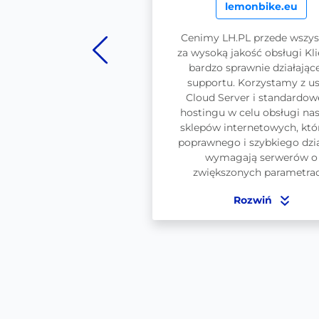
sportofino.com
lemonbike.eu
 LH.pl pracujemy od wielu
Cenimy LH.PL przede wszy
 projekcie sportofino.com.
za wysoką jakość obsługi Kli
znesu, dla którego strona
bardzo sprawnie działając
owa jest źródłem biznesu i
supportu. Korzystamy z u
owym narzędziem pracy -
Cloud Server i standardo
lność i szybkość, które
hostingu w celu obsługi na
rantuje nam LH.pl są
sklepów internetowych, któ
ymi czynnikami sukcesu.
poprawnego i szybkiego dzia
wymagają serwerów o
Rozwiń
zwiększonych parametrac
Rozwiń