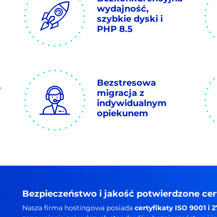
wydajność,
szybkie dyski i
PHP 8.5
Bezstresowa
p
migracja z
indywidualnym
opiekunem
Bezpieczeństwo i jakość potwierdzone cer
Nasza firma hostingowa posiada
certyfikaty ISO 9001 i 