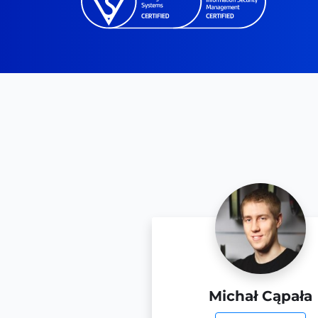
ołaj Zygmański
Michał Cąpała