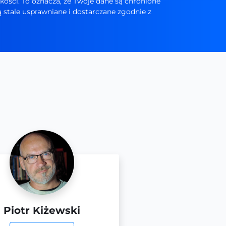
ości. To oznacza, że Twoje dane są chronione
stale usprawniane i dostarczane zgodnie z
Piotr Kiżewski
Łukasz Dzio