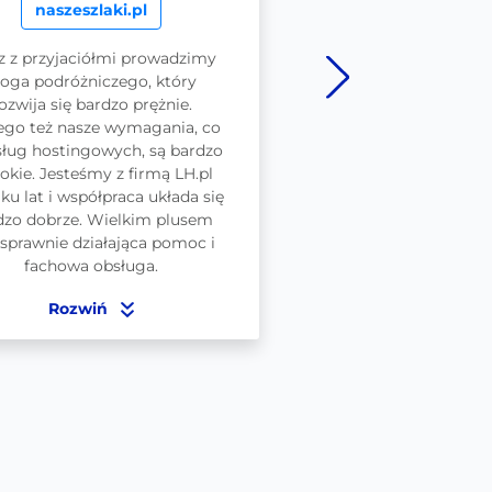
naszeszlaki.pl
dziopa.pl
 z przyjaciółmi prowadzimy
Polecam LH.pl Obsługa
loga podróżniczego, który
wysokim poziomie, cała 
ozwija się bardzo prężnie.
migracji strony, rozwią
ego też nasze wymagania, co
wszelkich niejasnośc
sług hostingowych, są bardzo
błyskawica. Profesjon
okie. Jesteśmy z firmą LH.pl
lku lat i współpraca układa się
dzo dobrze. Wielkim plusem
 sprawnie działająca pomoc i
fachowa obsługa.
Rozwiń