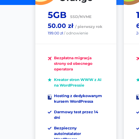
5GB
SSD/NVME
50.00 zł
/ pierwszy rok
199.00 zł
/ odnowienie
2
Bezpłatna migracja
strony od obecnego
operatora
Kreator stron WWW z AI
na WordPressie
Hosting z dedykowanym
kursem WordPressa
Darmowy test przez 14
dni
Bezpieczny
autoinstalator