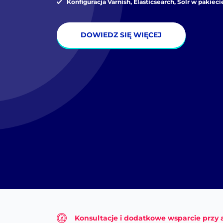
Konfiguracja Varnish, Elasticsearch, Solr w pakie
DOWIEDZ SIĘ WIĘCEJ
Konsultacje i dodatkowe wsparcie prz