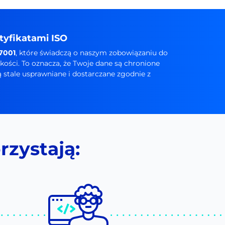
tyfikatami ISO
27001
, które świadczą o naszym zobowiązaniu do
ości. To oznacza, że Twoje dane są chronione
stale usprawniane i dostarczane zgodnie z
rzystają: