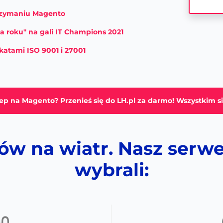
trzymaniu Magento
a roku" na gali IT Champions 2021
katami ISO 9001 i 27001
lep na Magento?
Przenieś się do LH.pl
za darmo! Wszystkim s
łów na wiatr. Nasz serw
wybrali: