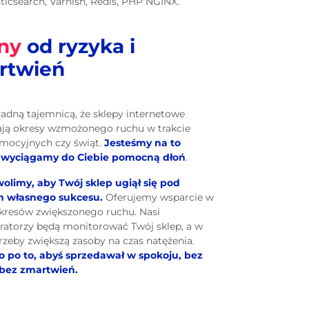
sticsearch, Varnish, Redis, PHP NGINX.
ny
od ryzyka i
rtwień
 żadną tajemnicą, że sklepy internetowe
ją okresy wzmożonego ruchu w trakcie
omocyjnych czy świąt.
Jesteśmy na to
i wyciągamy do Ciebie pomocną dłoń
.
olimy, aby Twój sklep ugiął się pod
 własnego sukcesu.
Oferujemy wsparcie w
okresów zwiększonego ruchu. Nasi
ratorzy będą monitorować Twój sklep, a w
trzeby zwiększą zasoby na czas natężenia.
 po to, abyś sprzedawał w spokoju, bez
 bez zmartwień.