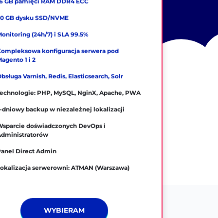
16 GB pamięci RAM DDR4 ECC
50 GB dysku SSD/NVME
onitoring (24h/7) i SLA 99.5%
ompleksowa konfiguracja serwera pod
agento 1 i 2
bsługa Varnish, Redis, Elasticsearch, Solr
echnologie: PHP, MySQL, NginX, Apache, PWA
-dniowy backup w niezależnej lokalizacji
sparcie doświadczonych DevOps i
Administratorów
anel Direct Admin
okalizacja serwerowni: ATMAN (Warszawa)
WYBIERAM