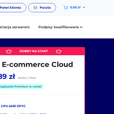
0.00 zł
Panel klienta
Poczta
stracja serwerem
Podpisy kwalifikowane
E-commerce Cloud
89 zł
netto / msc
rządzanie Premium w cenie!
4 CPU AMD EPYC