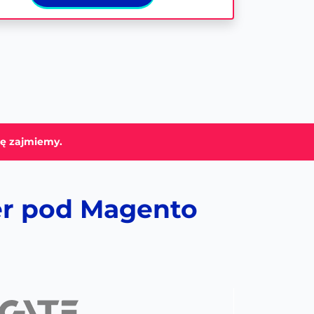
ię zajmiemy.
er pod Magento