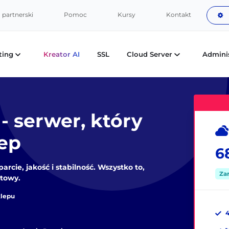
partnerski
Pomoc
Kursy
Kontakt
ting
Kreator AI
SSL
Cloud Server
Admini
- serwer, który
lep
6
cie, jakość i stabilność. Wszystko to,
Za
etowy.
klepu