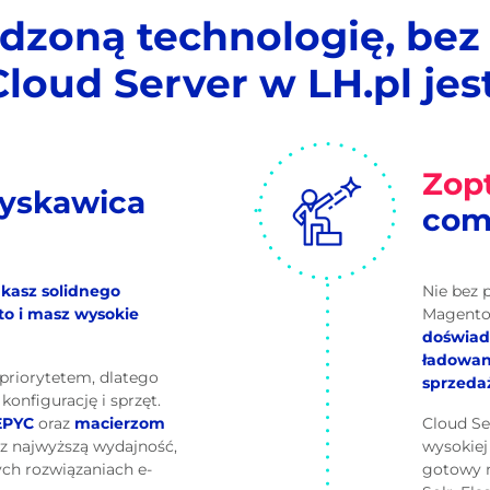
dzoną technologię, be
Cloud Server w LH.pl jest
Zop
łyskawica
com
kasz solidnego
Nie bez 
o i masz wysokie
Magento
doświad
ładowan
 priorytetem, dlatego
sprzedaż
nfigurację i sprzęt.
EPYC
oraz
macierzom
Cloud Ser
z najwyższą wydajność,
wysokiej
ch rozwiązaniach e-
gotowy n