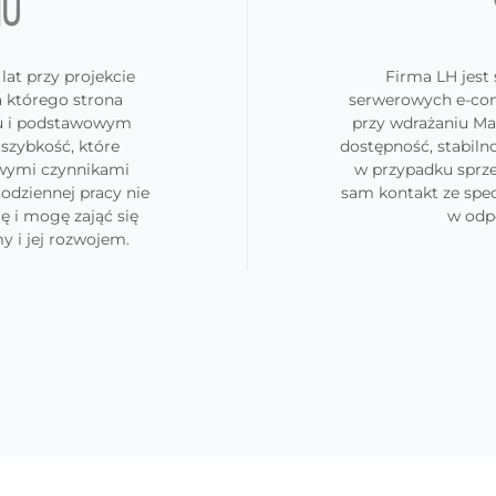
lat przy projekcie
Firma LH jes
a którego strona
serwerowych e-co
su i podstawowym
przy wdrażaniu Ma
 szybkość, które
dostępność, stabiln
owymi czynnikami
w przypadku sprze
odziennej pracy nie
sam kontakt ze spe
ę i mogę zająć się
w odpo
y i jej rozwojem.