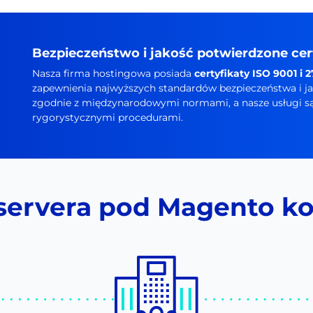
Bezpieczeństwo i jakość potwierdzone cer
Nasza firma hostingowa posiada
certyfikaty ISO 9001 i 
zapewnienia najwyższych standardów bezpieczeństwa i jak
zgodnie z międzynarodowymi normami, a nasze usługi są 
rygorystycznymi procedurami.
servera pod Magento ko