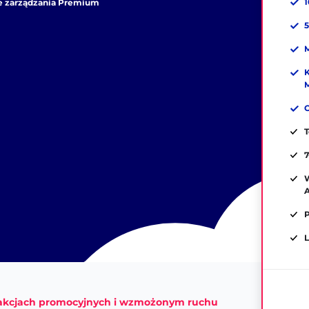
cie zarządzania Premium
M
K
M
O
T
7
W
P
L
y akcjach promocyjnych i wzmożonym ruchu