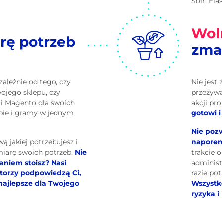
Solr, Ela
Wol
rę potrzeb
zma
zależnie od tego, czy
Nie jest
wojego sklepu, czy
przeżywa
i Magento dla swoich
akcji pr
ebie i gramy w jednym
gotowi 
Nie pozw
ą jakiej potrzebujesz i
naporem
miarę swoich potrzeb.
Nie
trakcie 
aniem stoisz? Nasi
administ
torzy podpowiedzą Ci,
razie po
najlepsze dla Twojego
Wszystko
ryzyka i