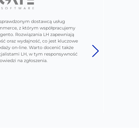
t sprawdzonym dostawcą usług
W LH
mmerce, z którym współpracujemy
Pr
gento. Rozwiązania LH zapewniają
fun
ość oraz wydajność, co jest kluczowe
opa
daży on-line. Warto docenić także
u
cjalistami LH, w tym responsywność
Mi
wiedzi na zgłoszenia.
ws
d
ad
szy