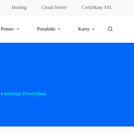
Hosting
Cloud Server
Certyfikaty SSL
Pomoc
Poradniki
Kursy
ć z
hostingu PrestaShop
.