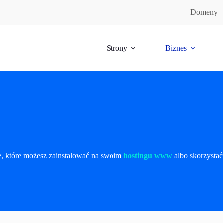
Domeny
Strony
Biznes
e, które możesz zainstalować na swoim
hostingu www
albo skorzysta