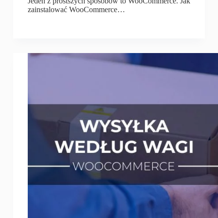
Jeden z prostszych sposobów to WooCommerce. Jak
zainstalować WooCommerce…