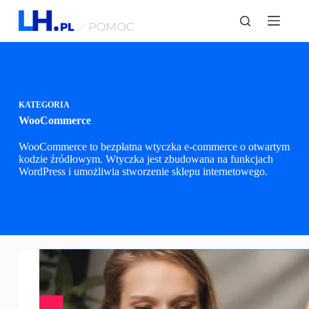
P
r
z
e
j
d
ź
d
KATEGORIA
o
WooCommerce
t
r
WooCommerce to bezpłatna wtyczka e-commerce o otwartym
e
kodzie źródłowym. Wtyczka jest zbudowana na funkcjach
ś
WordPress i umożliwia stworzenie sklepu internetowego.
c
i