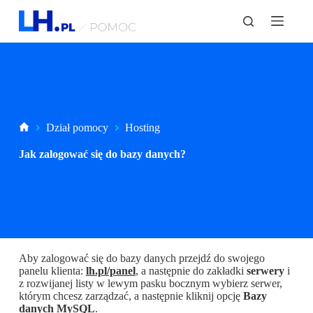
P
r
z
e
j
d
ź
d
o
t
Strona
Dział pomocy
Hosting
r
główna
e
Jak zalogować się do bazy danych?
ś
c
i
Aby zalogować się do bazy danych przejdź do swojego
panelu klienta:
lh.pl/panel
, a następnie do zakładki
serwery
i
z rozwijanej listy w lewym pasku bocznym wybierz serwer,
którym chcesz zarządzać, a następnie kliknij opcję
Bazy
danych MySQL
.