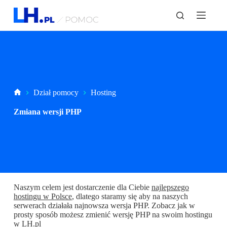
P
r
z
e
j
d
ź
d
o
t
Strona
Dział pomocy
Hosting
r
główna
e
Zmiana wersji PHP
ś
c
i
Naszym celem jest dostarczenie dla Ciebie
najlepszego
hostingu w Polsce
, dlatego staramy się aby na naszych
serwerach działała najnowsza wersja PHP. Zobacz jak w
prosty sposób możesz zmienić wersję PHP na swoim hostingu
w LH.pl