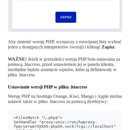
Aby zmienić wersję PHP, wystarczy z rozwijanej listy wybrać
jeden z dostępnych interpreterów (wersji) i kliknąć
Zapisz
.
WAŻNE!
Jeżeli w przeszłości wersja PHP była ustawiana za
pomocą .htaccess, przed ustawieniem jej w panelu klienta,
niezbędne będzie usunięcie wpisów, które ją definiowały w
pliku .htaccess.
Ustawianie wersji PHP w pliku .htaccess
Wersję PHP na hostingu Orange, Kiwi, Mango i Apple można
ustawić także w pliku .htaccess za pomocą dyrektywy:
<FilesMatch "\.php$">

SetHandler "proxy:unix:/run/haproxy-
fpm/serwerXXXXX-phpXX.sock|fcgi://localhost"
