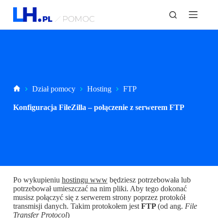
P
r
z
e
j
d
ź
d
o
t
Strona
Dział pomocy
Hosting
FTP
r
główna
e
Konfiguracja FileZilla – połączenie z serwerem FTP
ś
c
i
Po wykupieniu
hostingu www
będziesz potrzebowała lub
potrzebował umieszczać na nim pliki. Aby tego dokonać
musisz połączyć się z serwerem strony poprzez protokół
transmisji danych. Takim protokołem jest
FTP
(od ang.
File
Transfer Protocol
)