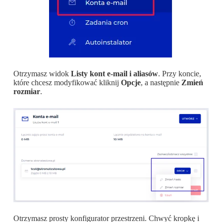
Otrzymasz widok
Listy kont e-mail i aliasów
. Przy koncie,
które chcesz modyfikować kliknij
Opcje
, a następnie
Zmień
rozmiar
.
Otrzymasz prosty konfigurator przestrzeni. Chwyć kropkę i