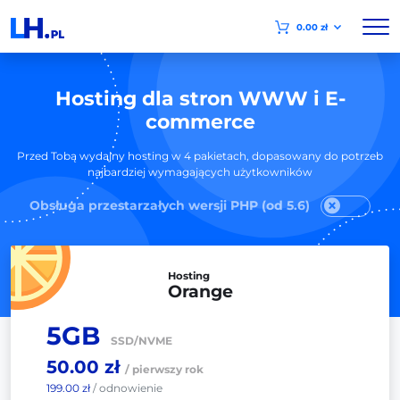
0.00 zł
Hosting dla stron WWW i E-
commerce
Przed Tobą wydajny hosting w 4 pakietach, dopasowany do potrzeb
najbardziej wymagających użytkowników
Obsługa przestarzałych wersji PHP (od 5.6)
Hosting
Orange
5GB
SSD/NVME
50.00 zł
/ pierwszy rok
199.00 zł
/ odnowienie