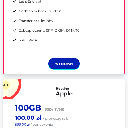
Let’s Encrypt
Codzienny backup 30 dni
Transfer bez limitów
Zabezpieczenia SPF, DKIM, DMARC
SSH i Redis
WYBIERAM
Hosting
Apple
100GB
SSD/NVME
100.00 zł
/ pierwszy rok
599.00 zł
/ odnowienie