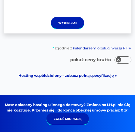
WYBIERAM
*
zgodnie z
kalendarzem obsługi wersji PHP
pokaż ceny brutto
Hosting współdzielony - zobacz pełną specyfikację »
Masz opłacony hosting u innego dostawcy? Zmiana na LH.pl nic Cię
nie kosztuje. Przenieś się i do końca obecnej umowy płacisz 0 zł!
ZGŁOŚ MIGRACJĘ