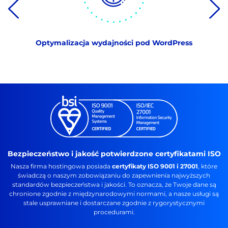
Optymalizacja wydajności pod WordPress
Bezpieczeństwo i jakość potwierdzone certyfikatami ISO
Nasza firma hostingowa posiada
certyfikaty ISO 9001 i 27001
, które
świadczą o naszym zobowiązaniu do zapewnienia najwyższych
standardów bezpieczeństwa i jakości. To oznacza, że Twoje dane są
chronione zgodnie z międzynarodowymi normami, a nasze usługi są
stale usprawniane i dostarczane zgodnie z rygorystycznymi
procedurami.