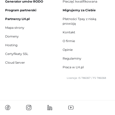
Generator umów RODO
Pieczęć kwalifikowana
Program partnerski
Migrujemy za Ciebie
Partnerzy LH.pl
Płatności Tpay z niską
prowizją
Mapa strony
Kontakt
Domeny
O firmie
Hosting
Opinie
Certyfikaty SSL
Regulaminy
Cloud Server
Praca w LH.pl
Licencje: IS 786067 / FS 786068