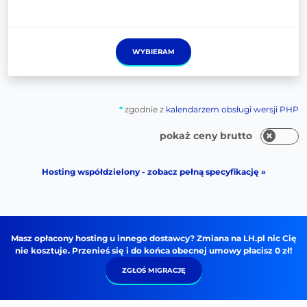
WYBIERAM
*
zgodnie z
kalendarzem obsługi wersji PHP
pokaż ceny brutto
Hosting współdzielony - zobacz pełną specyfikację »
Masz opłacony hosting u innego dostawcy? Zmiana na LH.pl nic Cię
nie kosztuje. Przenieś się i do końca obecnej umowy płacisz 0 zł!
ZGŁOŚ MIGRACJĘ