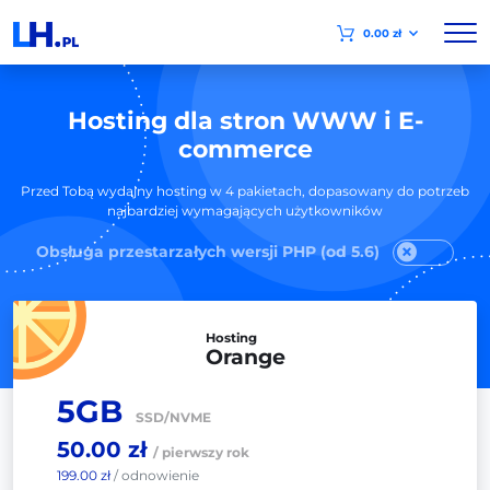
0.00 zł
Hosting dla stron WWW i E-
commerce
Przed Tobą wydajny hosting w 4 pakietach, dopasowany do potrzeb
najbardziej wymagających użytkowników
Obsługa przestarzałych wersji PHP (od 5.6)
Hosting
Orange
5GB
SSD/NVME
50.00 zł
/ pierwszy rok
199.00 zł
/ odnowienie