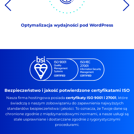
Optymalizacja wydajności pod WordPress
Bezpieczeństwo i jakość potwierdzone certyfikatami ISO
Nasza firma hostingowa posiada
certyfikaty ISO 9001 i 27001
, które
świadczą o naszym zobowiązaniu do zapewnienia najwyższych
standardów bezpieczeństwa i jakości. To oznacza, że Twoje dane są
chronione zgodnie z międzynarodowymi normami, a nasze usługi są
stale usprawniane i dostarczane zgodnie z rygorystycznymi
procedurami.