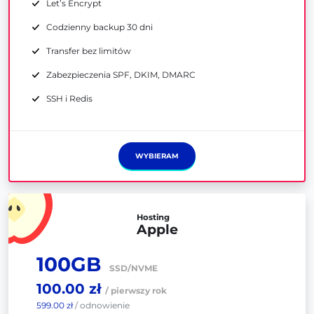
Let’s Encrypt
Codzienny backup 30 dni
Transfer bez limitów
Zabezpieczenia SPF, DKIM, DMARC
SSH i Redis
WYBIERAM
Hosting
Apple
100GB
SSD/NVME
100.00 zł
/ pierwszy rok
599.00 zł
/ odnowienie