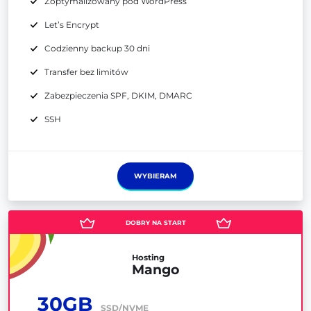
Zoptymalizowany pod WordPress
Let’s Encrypt
Codzienny backup 30 dni
Transfer bez limitów
Zabezpieczenia SPF, DKIM, DMARC
SSH
WYBIERAM
Hosting
Mango
30GB
SSD/NVME