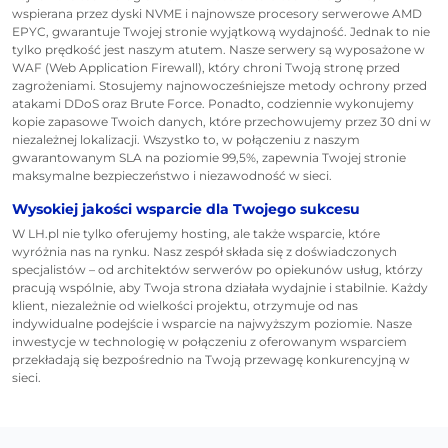
wspierana przez dyski NVME i najnowsze procesory serwerowe AMD
EPYC, gwarantuje Twojej stronie wyjątkową wydajność. Jednak to nie
tylko prędkość jest naszym atutem. Nasze serwery są wyposażone w
WAF (Web Application Firewall), który chroni Twoją stronę przed
zagrożeniami. Stosujemy najnowocześniejsze metody ochrony przed
atakami DDoS oraz Brute Force. Ponadto, codziennie wykonujemy
kopie zapasowe Twoich danych, które przechowujemy przez 30 dni w
niezależnej lokalizacji. Wszystko to, w połączeniu z naszym
gwarantowanym SLA na poziomie 99,5%, zapewnia Twojej stronie
maksymalne bezpieczeństwo i niezawodność w sieci.
Wysokiej jakości wsparcie dla Twojego sukcesu
W LH.pl nie tylko oferujemy hosting, ale także wsparcie, które
wyróżnia nas na rynku. Nasz zespół składa się z doświadczonych
specjalistów – od architektów serwerów po opiekunów usług, którzy
pracują wspólnie, aby Twoja strona działała wydajnie i stabilnie. Każdy
klient, niezależnie od wielkości projektu, otrzymuje od nas
indywidualne podejście i wsparcie na najwyższym poziomie. Nasze
inwestycje w technologię w połączeniu z oferowanym wsparciem
przekładają się bezpośrednio na Twoją przewagę konkurencyjną w
sieci.