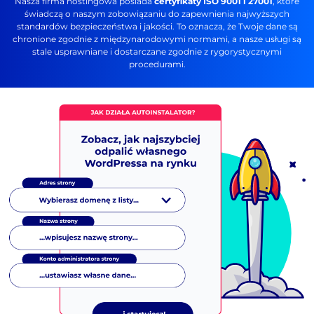
Nasza firma hostingowa posiada
certyfikaty ISO 9001 i 27001
, które
świadczą o naszym zobowiązaniu do zapewnienia najwyższych
standardów bezpieczeństwa i jakości. To oznacza, że Twoje dane są
chronione zgodnie z międzynarodowymi normami, a nasze usługi są
stale usprawniane i dostarczane zgodnie z rygorystycznymi
procedurami.