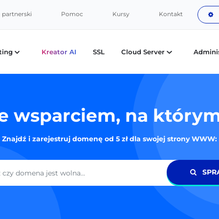
partnerski
Pomoc
Kursy
Kontakt
ting
Kreator AI
SSL
Cloud Server
Admini
 wsparciem, na którym
Znajdź i zarejestruj domenę od 5 zł dla swojej strony WWW:
Domena
SPR