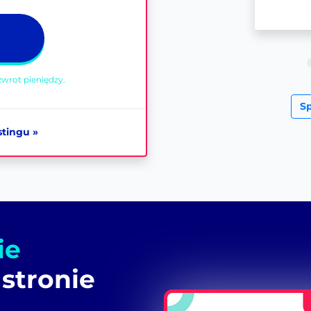
wrot pieniędzy.
S
stingu »
ie
 stronie