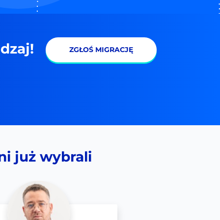
dzaj!
ZGŁOŚ MIGRACJĘ
i już wybrali