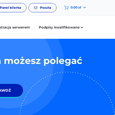
0.00 zł
Panel klienta
Poczta
stracja serwerem
Podpisy kwalifikowane
 możesz polegać
AWDŹ