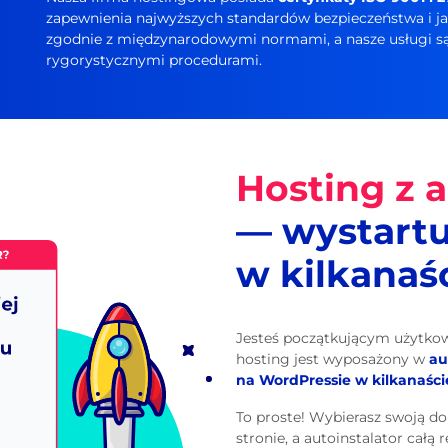
zapewnienia najwyższych standardów bezpieczeństwa i jak
zgodnie z międzynarodowymi normami, a nasze usługi są 
rygorystycznymi procedurami.
Hosting z 
— wystartu
w kilkanaś
Jesteś początkującym użytkow
hosting jest wyposażony w
au
na WordPressie w kilkanaśc
To proste! Wybierasz swoją d
stronie, a autoinstalator całą r