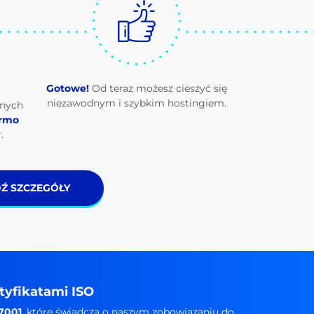
Gotowe!
Od teraz możesz cieszyć się
niezawodnym i szybkim hostingiem.
nych
armo
.
Ź SZCZEGÓŁY
tyfikatami ISO
27001
, które świadczą o naszym zobowiązaniu do