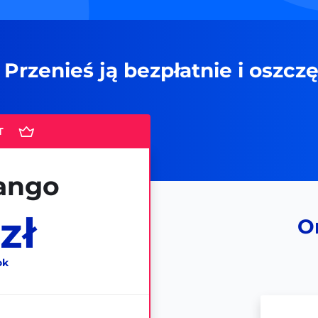
Przenieś ją bezpłatnie i oszczę
ango
zł
On
ok