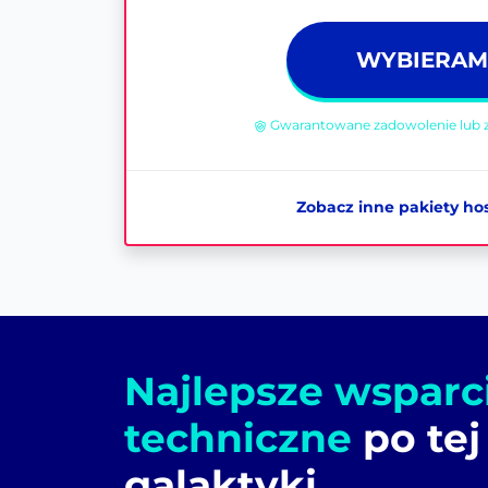
WYBIERAM
Gwarantowane zadowolenie lub z
Zobacz inne pakiety ho
Najlepsze wsparc
techniczne
po tej
galaktyki