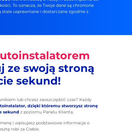
ości. To oznacza, że Twoje dane są chronione
stale usprawniane i dostarczane zgodnie z
autoinstalatorem
j ze swoją stroną
cie sekund!
nikiem lub chcesz zaoszczędzić czas? Każdy
toinstalator, dzięki któremu stworzysz stronę
ie sekund
z poziomu Panelu Klienta.
omenę i wpisujesz podstawowe informacje o
esztę robi za Ciebie.