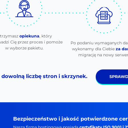
trzymasz
opiekuna
, który
adzi Cię przez proces i pomoże
Po podaniu wymaganych da
w wyborze pakietu.
wykonamy dla Ciebie
za d
migrację na nowy serwer
dowolną liczbę stron i skrzynek.
SPRAWD
Bezpieczeństwo i jakość potwierdzone cer
Nasza firma hostingowa posiada
certyfikaty ISO 9001 i 