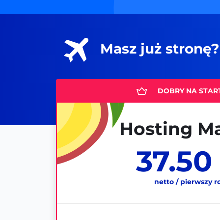
Masz już stronę? 
Hosting M
37.50 
netto / pierwszy r