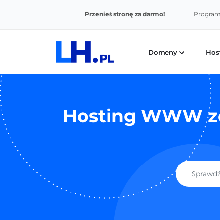
Przenieś stronę za darmo!
Program 
Domeny
Hos
Hosting WWW ze