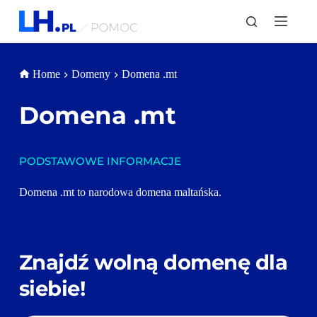
P
r
z
e
j
Home
Domeny
Domena .mt
d
ź
d
Domena 
.mt
o
t
r
e
PODSTAWOWE INFORMACJE
ś
c
i
Domena .mt to narodowa domena maltańska.
Znajdź wolną domenę dla 
siebie!