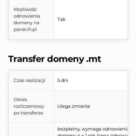
Możliwość
odnowienia
Tak
domeny na
panel.lh.pl
Transfer domeny 
.mt
Czas realizacji
5 dni
Okres
rozliczeniowy
Ulega zmianie
po transferze
bezpłatny, wymaga odnowienia 
domeny o + 1 rok (cena odnowienia