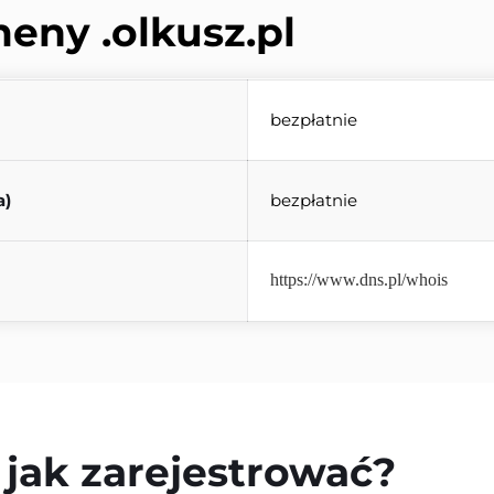
meny 
.olkusz.pl
bezpłatnie
a)
bezpłatnie
https://www.dns.pl/whois
- jak zarejestrować?