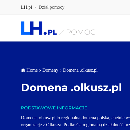
P
LH.pl
·
Dział pomocy
r
z
e
j
d
ź
d
o
t
r
e
ś
Home
Domeny
Domena .olkusz.pl
c
i
Domena 
.olkusz.pl
PODSTAWOWE INFORMACJE
Domena .olkusz.pl to regionalna domena polska, chętnie wy
organizacje z Olkusza. Podkreśla regionalną działalność prz