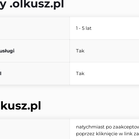
y 
.olkusz.pl
1 - 5 lat
usługi
Tak
l
Tak
lkusz.pl
natychmiast po zaakceptowa
poprzez kliknięcie w link 