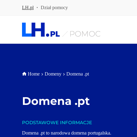
P
LH.pl
·
Dział pomocy
r
z
e
j
d
ź
d
o
t
r
e
ś
Home
Domeny
Domena .pt
c
i
Domena 
.pt
PODSTAWOWE INFORMACJE
Domena .pt to narodowa domena portugalska. 