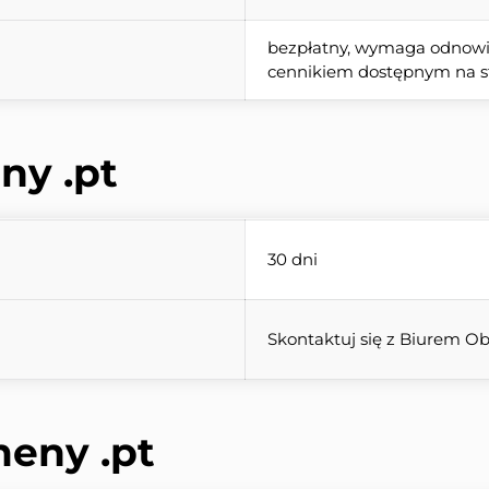
bezpłatny, wymaga odnowie
cennikiem dostępnym na st
ny 
.pt
30 dni
Skontaktuj się z Biurem Ob
meny 
.pt