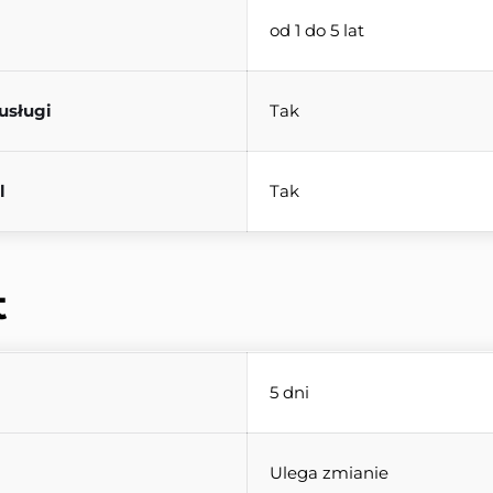
od 1 do 5 lat
usługi
Tak
l
Tak
t
5 dni
Ulega zmianie