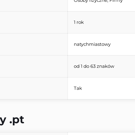
Osoby fizyczne, Firmy
1 rok
natychmiastowy
od 1 do 63 znaków
Tak
y 
.pt