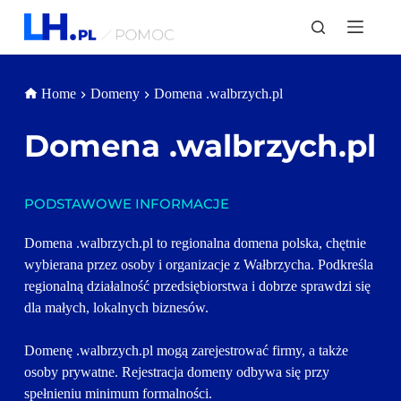
P
r
z
e
j
Home
Domeny
Domena .walbrzych.pl
d
ź
d
Domena 
.walbrzych.pl
o
t
r
e
PODSTAWOWE INFORMACJE
ś
c
i
Domena .walbrzych.pl to regionalna domena polska, chętnie 
wybierana przez osoby i organizacje z Wałbrzycha. Podkreśla 
regionalną działalność przedsiębiorstwa i dobrze sprawdzi się 
dla małych, lokalnych biznesów. 
Domenę .walbrzych.pl mogą zarejestrować firmy, a także 
osoby prywatne. Rejestracja domeny odbywa się przy 
spełnieniu minimum formalności.