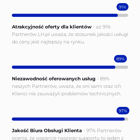
91%
Atrakcyjność oferty dl﻿a kli﻿entów 
- aż 91% 
Partnerów 
LH.pl
 uważa, że stosunek jakości usługi 
do ceny jest najlepszy na rynku.
89%
Niezawodność oferowanych usług 
- 89% 
naszych Partnerów, uważa, że oni sami oraz ich 
Klienci nie zauważyli problemów technicznych.
97%
Jakość Biura Obsługi Klienta 
- 97% Partnerów 
ocenia, że wsparcie naszego supportu to jeden z 