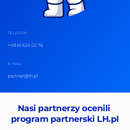
TELEFON
+48 61 624 02 76
E-MAIL
partner@lh.pl
Nasi partnerzy ocenili 
program partnerski LH.pl