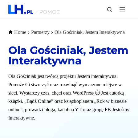
P
r
z
e
j
Home
Partnerzy
Ola Gościniak, Jestem Interaktywna
d
ź
d
Ola Gościniak, Jestem
o
t
Interaktywna
r
e
ś
Ola Gościniak jest twórcą projektu Jestem interaktywna. 
c
i
Pomoże Ci stworzyć oraz rozwinąć wymarzone miejsce w 
sieci. Wystarczy czas, chęci oraz WordPress 🙂 Jest autorką 
książki. „Bądź Online” oraz książkoplanera „Rok w biznesie 
online”, prowadzi bloga, kanał na YT oraz grupę FB Jesteśmy 
Interaktywne.