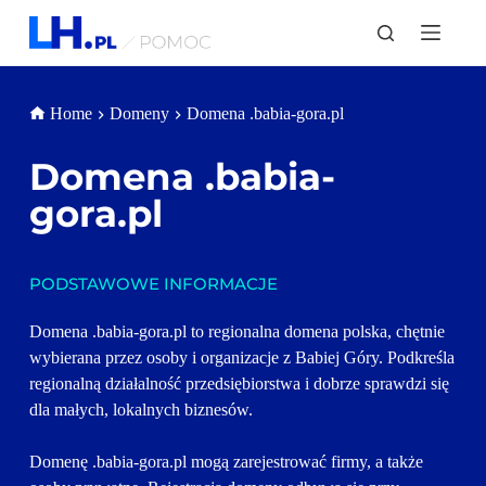
P
r
z
e
j
Home
Domeny
Domena .babia-gora.pl
d
ź
d
Domena 
.babia-
o
t
gora.pl
r
e
ś
c
PODSTAWOWE INFORMACJE
i
Domena .babia-gora.pl to regionalna domena polska, chętnie 
wybierana przez osoby i organizacje z Babiej Góry. Podkreśla 
regionalną działalność przedsiębiorstwa i dobrze sprawdzi się 
dla małych, lokalnych biznesów. 
Domenę .babia-gora.pl mogą zarejestrować firmy, a także 