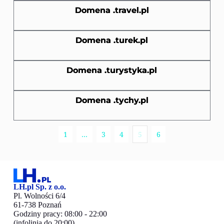
Domena .travel.pl
Domena .turek.pl
Domena .turystyka.pl
Domena .tychy.pl
1
…
3
4
5
6
LH.pl Sp. z o.o.
Pl. Wolności 6/4
61-738 Poznań
Godziny pracy: 08:00 - 22:00
(infolinia do 20:00)