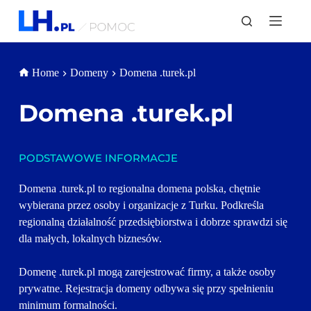
P
r
z
e
j
Home
Domeny
Domena .turek.pl
d
ź
d
Domena 
.turek.pl
o
t
r
e
PODSTAWOWE INFORMACJE
ś
c
i
Domena .turek.pl to regionalna domena polska, chętnie 
wybierana przez osoby i organizacje z Turku. Podkreśla 
regionalną działalność przedsiębiorstwa i dobrze sprawdzi się 
dla małych, lokalnych biznesów. 
Domenę .turek.pl mogą zarejestrować firmy, a także osoby 
prywatne. Rejestracja domeny odbywa się przy spełnieniu 
minimum formalności.