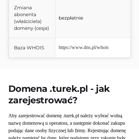
Zmiana
abonenta
bezpłatnie
(właściciela)
domeny (cesja)
Baza WHOIS
https://www.dns.pl/whois
Domena 
.turek.pl
 - jak 
zarejestrować?
Aby zarejestrować domenę .turek.pl należy wybrać wolną 
nazwę domenową u operatora, a następnie dokonać zakupu 
podając dane osoby fizycznej lub firmy. Rejestrując domenę 
należy pamiętać by dane, które podajemy przy zakupie były 