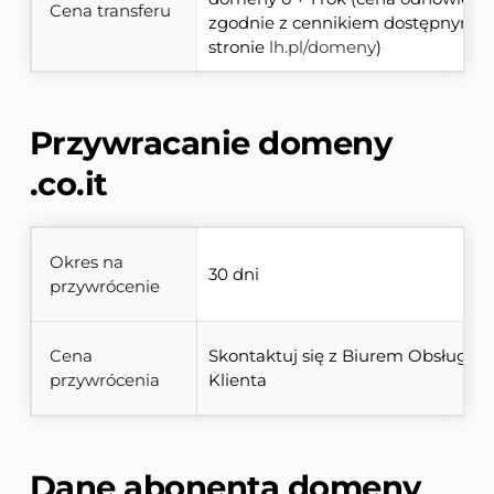
Cena transferu
zgodnie z cennikiem dostępnym na
stronie 
lh.pl/domeny
)
Przywracanie domeny 
.co.it
Okres na
30 dni
przywrócenie
Cena
Skontaktuj się z Biurem Obsługi 
przywrócenia
Klienta
Dane abonenta domeny 