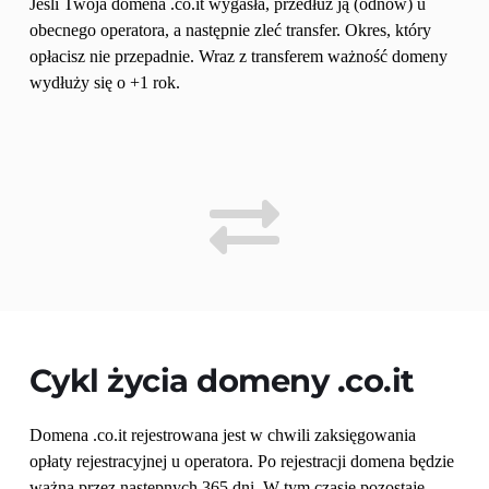
Jeśli Twoja domena .co.it wygasła, przedłuż ją (odnów) u 
obecnego operatora, a następnie zleć transfer. Okres, który 
opłacisz nie przepadnie. Wraz z transferem ważność domeny 
wydłuży się o +1 rok.
Cykl życia domeny 
.co.it
Domena .co.it rejestrowana jest w chwili zaksięgowania 
opłaty rejestracyjnej u operatora. Po rejestracji domena będzie 
ważna przez następnych 365 dni. W tym czasie pozostaje 