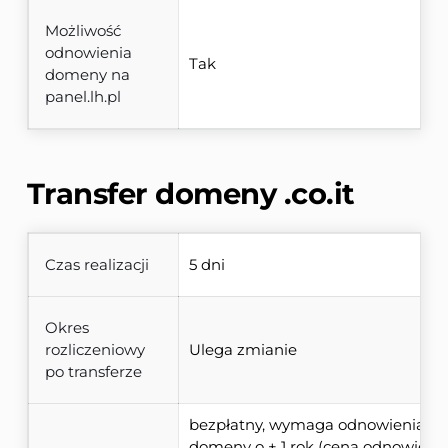
Możliwość
odnowienia
Tak
domeny na
panel.lh.pl
Transfer domeny 
.co.it
Czas realizacji
5 dni
Okres
rozliczeniowy
Ulega zmianie
po transferze
bezpłatny, wymaga odnowienia 
domeny o + 1 rok (cena odnowienia