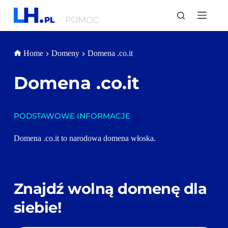
P
r
z
e
j
Home
Domeny
Domena .co.it
d
ź
d
Domena 
.co.it
o
t
r
e
PODSTAWOWE INFORMACJE
ś
c
i
Domena .co.it to narodowa domena włoska. 
Znajdź wolną domenę dla 
siebie!