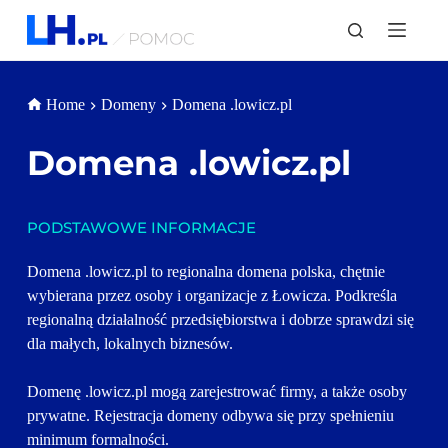
P
r
z
e
j
Home
Domeny
Domena .lowicz.pl
d
ź
d
Domena 
.lowicz.pl
o
t
r
e
PODSTAWOWE INFORMACJE
ś
c
i
Domena .lowicz.pl to regionalna domena polska, chętnie 
wybierana przez osoby i organizacje z Łowicza. Podkreśla 
regionalną działalność przedsiębiorstwa i dobrze sprawdzi się 
dla małych, lokalnych biznesów. 
Domenę .lowicz.pl mogą zarejestrować firmy, a także osoby 
prywatne. Rejestracja domeny odbywa się przy spełnieniu 
minimum formalności.