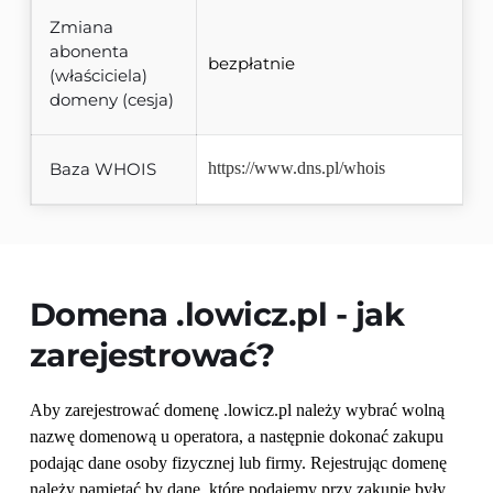
Zmiana
abonenta
bezpłatnie
(właściciela)
domeny (cesja)
Baza WHOIS
https://www.dns.pl/whois
Domena 
.lowicz.pl
 - jak 
zarejestrować?
Aby zarejestrować domenę .lowicz.pl należy wybrać wolną 
nazwę domenową u operatora, a następnie dokonać zakupu 
podając dane osoby fizycznej lub firmy. Rejestrując domenę 
należy pamiętać by dane, które podajemy przy zakupie były 