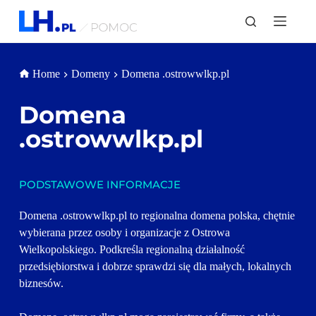
P
r
z
e
j
Home
Domeny
Domena .ostrowwlkp.pl
d
ź
d
Domena 
o
t
.ostrowwlkp.pl
r
e
ś
c
PODSTAWOWE INFORMACJE
i
Domena .ostrowwlkp.pl to regionalna domena polska, chętnie 
wybierana przez osoby i organizacje z Ostrowa 
Wielkopolskiego. Podkreśla regionalną działalność 
przedsiębiorstwa i dobrze sprawdzi się dla małych, lokalnych 
biznesów. 