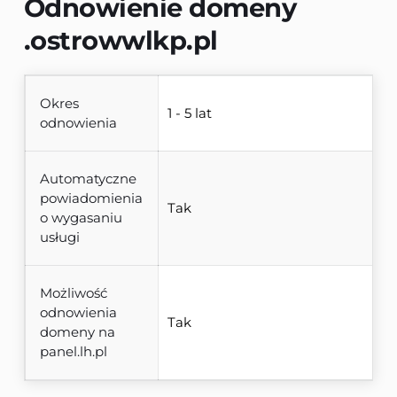
Odnowienie domeny 
.ostrowwlkp.pl
Okres
1 - 5 lat
odnowienia
Automatyczne
powiadomienia
Tak
o wygasaniu
usługi
Możliwość
odnowienia
Tak
domeny na
panel.lh.pl