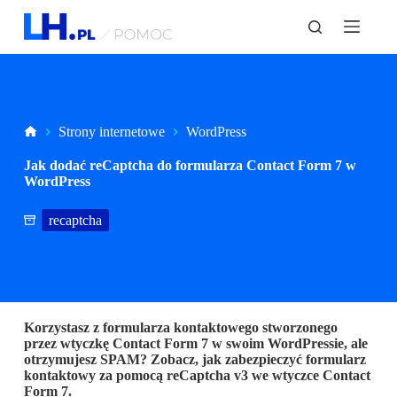
P
r
z
e
j
d
ź
d
Strona
Strony internetowe
WordPress
o
główna
t
Jak dodać reCaptcha do formularza Contact Form 7 w
r
WordPress
e
ś
recaptcha
c
i
Korzystasz z formularza kontaktowego stworzonego
przez wtyczkę Contact Form 7 w swoim WordPressie, ale
otrzymujesz SPAM? Zobacz, jak zabezpieczyć formularz
kontaktowy za pomocą reCaptcha v3 we wtyczce Contact
Form 7.