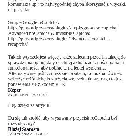
komentarza itp.) to najwygodniej chyba skorzystać z wtyczki,
na przykład:
Simple Google reCaptcha:
https://pl.wordpress.org/plugins/simple-google-recaptcha/
Advanced noCaptcha & invisible Captcha:
https://pl.wordpress.org/plugins/advanced-nocaptcha-
recaptcha/
Takich wtyczek jest więcej, także zalecam przed instalacją do
sprawdzenia opinii, daty ostatniej aktualizacji, ilości pobrań i
funkcjonalności, aby pobrać tą najlepiej wspieraną.
Alternatywnie, jeśli czujesz się na siłach, to można również
wdrożyć reCaptchę bez użycia wtyczek, ale wymaga to już
pobawienia się z kodem PHP.
Kcper
23 GRUDNIA 2020 / 10:02
Hej, dzięki za artykuł
Da się tak zrobić, aby wysuwany przycisk reCaptcha był
niewidoczny?
Błażej Starosta
12 STYCZNIA 2021 / 09:22