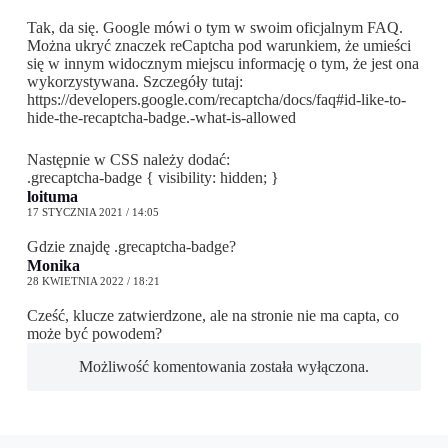
Tak, da się. Google mówi o tym w swoim oficjalnym FAQ.
Można ukryć znaczek reCaptcha pod warunkiem, że umieści
się w innym widocznym miejscu informację o tym, że jest ona
wykorzystywana. Szczegóły tutaj:
https://developers.google.com/recaptcha/docs/faq#id-like-to-
hide-the-recaptcha-badge.-what-is-allowed
Następnie w CSS należy dodać:
.grecaptcha-badge { visibility: hidden; }
loituma
17 STYCZNIA 2021 / 14:05
Gdzie znajdę .grecaptcha-badge?
Monika
28 KWIETNIA 2022 / 18:21
Cześć, klucze zatwierdzone, ale na stronie nie ma capta, co
może być powodem?
Możliwość komentowania została wyłączona.