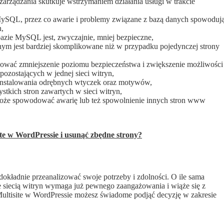
rządzania skutkuje wstrzymaniem działania usługi w trakcie
 MySQL, przez co awarie i problemy związane z bazą danych spowoduj
n,
azie MySQL jest, zwyczajnie, mniej bezpieczne,
nym jest bardziej skomplikowane niż w przypadku pojedynczej strony
dować zmniejszenie poziomu bezpieczeństwa i zwiększenie możliwości
ozostających w jednej sieci witryn,
instalowania odrębnych wtyczek oraz motywów,
tkich stron zawartych w sieci witryn,
może spowodować awarię lub też spowolnienie innych stron www
ite w WordPressie i usunąć zbędne strony?
dokładnie przeanalizować swoje potrzeby i zdolności. O ile sama
nie siecią witryn wymaga już pewnego zaangażowania i wiąże się z
 Multisite w WordPressie możesz świadome podjąć decyzję w zakresie