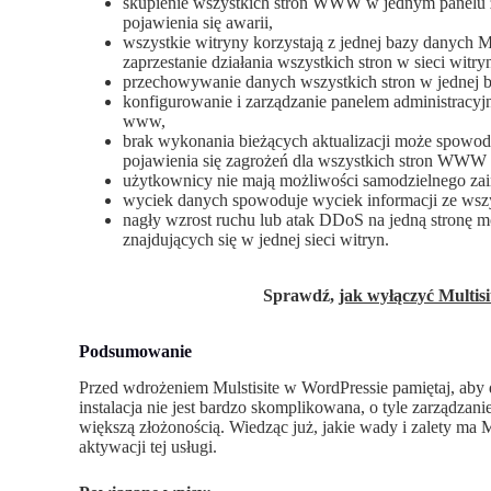
skupienie wszystkich stron WWW w jednym panelu za
pojawienia się awarii,
wszystkie witryny korzystają z jednej bazy danych
zaprzestanie działania wszystkich stron w sieci witry
przechowywanie danych wszystkich stron w jednej b
konfigurowanie i zarządzanie panelem administracyj
www,
brak wykonania bieżących aktualizacji może spowo
pojawienia się zagrożeń dla wszystkich stron WWW p
użytkownicy nie mają możliwości samodzielnego za
wyciek danych spowoduje wyciek informacji ze wszys
nagły wzrost ruchu lub atak DDoS na jedną stronę 
znajdujących się w jednej sieci witryn.
Sprawdź,
jak wyłączyć Multis
Podsumowanie
Przed wdrożeniem Mulstisite w WordPressie pamiętaj, aby 
instalacja nie jest bardzo skomplikowana, o tyle zarządza
większą złożonością. Wiedząc już, jakie wady i zalety ma
aktywacji tej usługi.