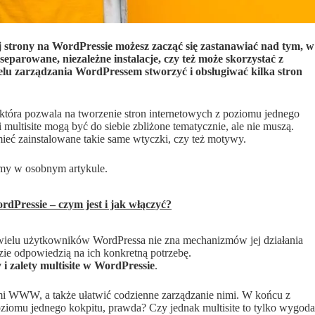
ej strony na WordPressie możesz zacząć się zastanawiać nad tym, w
eparowane, niezależne instalacje, czy też może skorzystać z
elu zarządzania WordPressem stworzyć i obsługiwać kilka stron
, która pozwala na tworzenie stron internetowych z poziomu jednego
ultisite mogą być do siebie zbliżone tematycznie, ale nie muszą.
mieć zainstalowane takie same wtyczki, czy też motywy.
iśmy w osobnym artykule.
dPressie – czym jest i jak włączyć?
 wielu użytkowników WordPressa nie zna mechanizmów jej działania
dzie odpowiedzią na ich konkretną potrzebę.
i zalety multisite w WordPressie
.
mi WWW, a także ułatwić codzienne zarządzanie nimi. W końcu z
oziomu jednego kokpitu, prawda? Czy jednak multisite to tylko wygoda