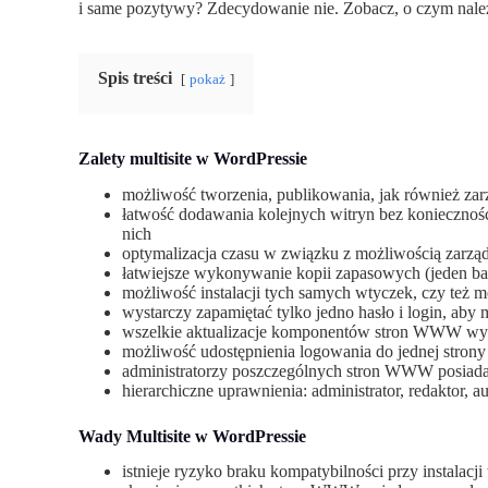
i same pozytywy? Zdecydowanie nie. Zobacz, o czym należy
Spis treści
pokaż
Zalety multisite w WordPressie
możliwość tworzenia, publikowania, jak również z
łatwość dodawania kolejnych witryn bez konieczności
nich
optymalizacja czasu w związku z możliwością zarząd
łatwiejsze wykonywanie kopii zapasowych (jeden ba
możliwość instalacji tych samych wtyczek, czy też m
wystarczy zapamiętać tylko jedno hasło i login, aby 
wszelkie aktualizacje komponentów stron WWW wy
możliwość udostępnienia logowania do jednej str
administratorzy poszczególnych stron WWW posiadaj
hierarchiczne uprawnienia: administrator, redaktor, 
Wady Multisite w WordPressie
istnieje ryzyko braku kompatybilności przy instala