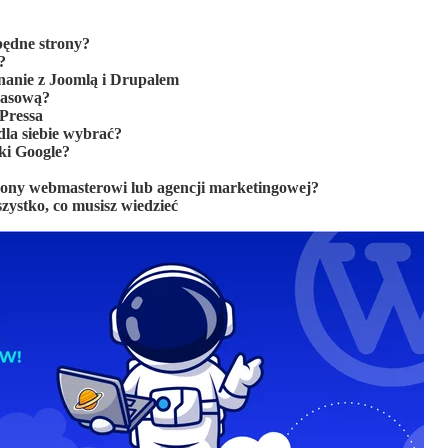
będne strony?
?
anie z Joomlą i Drupalem
pasową?
Pressa
la siebie wybrać?
ki Google?
trony webmasterowi lub agencji marketingowej?
zystko, co musisz wiedzieć