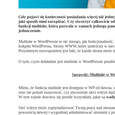
Gdy pojawi się konieczność posiadania więcej niż jedn
jaki sposób nimi zarządzać. Czy stworzyć całkowicie ods
funkcji multisite, która pozwala w ramach jednego pan
jednocześnie.
Multisite w WordPressie to nic innego, jak funkcjonalność
kokpitu WordPressa. Strony WWW, które umieścisz w sieci m
Przydatnym rozwiązaniem jest fakt, że każda strona może 
O tym, czym dokładnie jest multisite w WordPressie pisal
Sprawdź: Multisite w Wor
Mimo, że funkcja multisite jest dostępna w WP od dawna,
oraz nie potrafi oszacować, czy stworzenie sieci witryn bę
W tym wpisie dowiesz się przede wszystkim, jakie są
wady 
Sieć witryn może zoptymalizować Twoją pracę nad strona
pewnością łatwiej i wygodniej administrować stronami z p