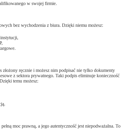
alifikowanego w swojej firmie.
dowych bez wychodzenia z biura. Dzięki niemu możesz:
nstytucji,
P,
targowe.
 złożony ręcznie i możesz nim podpisać nie tylko dokumenty
nesowe z sektora prywatnego. Taki podpis eliminuje konieczność
Dzięki temu możesz:
ją.
łną moc prawną, a jego autentyczność jest niepodważalna. To