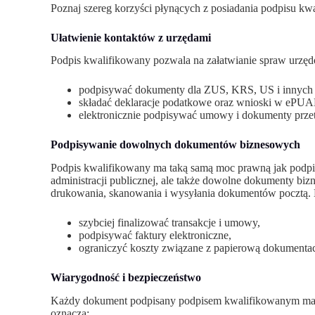
Poznaj szereg korzyści płynących z posiadania podpisu kw
Ułatwienie kontaktów z urzędami
Podpis kwalifikowany pozwala na załatwianie spraw urzę
podpisywać dokumenty dla ZUS, KRS, US i innych i
składać deklaracje podatkowe oraz wnioski w ePUA
elektronicznie podpisywać umowy i dokumenty prze
Podpisywanie dowolnych dokumentów biznesowych
Podpis kwalifikowany ma taką samą moc prawną jak podpis
administracji publicznej, ale także dowolne dokumenty biz
drukowania, skanowania i wysyłania dokumentów pocztą. 
szybciej finalizować transakcje i umowy,
podpisywać faktury elektroniczne,
ograniczyć koszty związane z papierową dokumentac
Wiarygodność i bezpieczeństwo
Każdy dokument podpisany podpisem kwalifikowanym ma pe
oznacza: