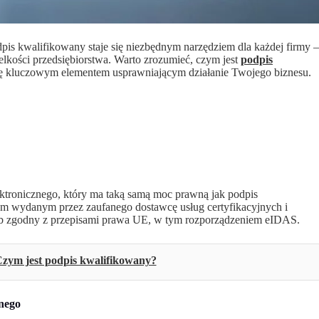
odpis kwalifikowany staje się niezbędnym narzędziem dla każdej firmy –
elkości przedsiębiorstwa. Warto zrozumieć, czym jest
podpis
ć się kluczowym elementem usprawniającym działanie Twojego biznesu.
tronicznego, który ma taką samą moc prawną jak podpis
nym wydanym przez zaufanego dostawcę usług certyfikacyjnych i
 zgodny z przepisami prawa UE, w tym rozporządzeniem eIDAS.
zym jest podpis kwalifikowany?
anego