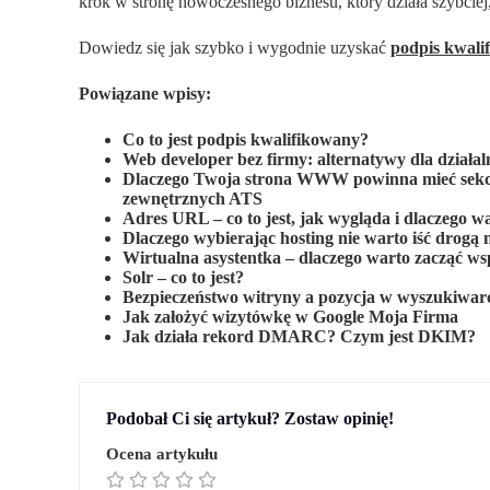
krok w stronę nowoczesnego biznesu, który działa szybciej,
Dowiedz się jak szybko i wygodnie uzyskać
podpis kwali
Powiązane wpisy:
Co to jest podpis kwalifikowany?
Web developer bez firmy: alternatywy dla działal
Dlaczego Twoja strona WWW powinna mieć sekcję
zewnętrznych ATS
Adres URL – co to jest, jak wygląda i dlaczego 
Dlaczego wybierając hosting nie warto iść drogą 
Wirtualna asystentka – dlaczego warto zacząć ws
Solr – co to jest?
Bezpieczeństwo witryny a pozycja w wyszukiwarce
Jak założyć wizytówkę w Google Moja Firma
Jak działa rekord DMARC? Czym jest DKIM?
Podobał Ci się artykuł? Zostaw opinię!
Ocena artykułu