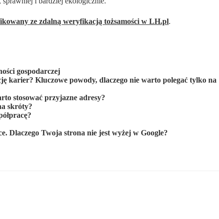
 sprawniej i bardziej ekologicznie.
fikowany ze zdalną weryfikacją tożsamości w LH.pl
.
ności gospodarczej
 karier? Kluczowe powody, dlaczego nie warto polegać tylko na
warto stosować przyjazne adresy?
na skróty?
półpracę?
. Dlaczego Twoja strona nie jest wyżej w Google?