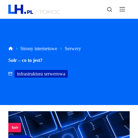
P
r
z
e
j
d
ź
d
Strona
Strony internetowe
Serwery
o
główna
t
Solr – co to jest?
r
e
ś
infrastruktura serwerowa
c
i