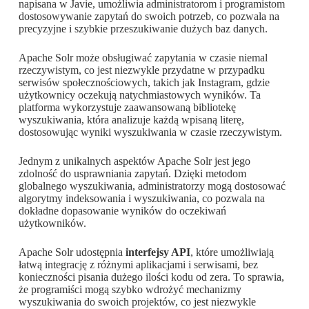
napisana w Javie, umożliwia administratorom i programistom
dostosowywanie zapytań do swoich potrzeb, co pozwala na
precyzyjne i szybkie przeszukiwanie dużych baz danych.
Apache Solr może obsługiwać zapytania w czasie niemal
rzeczywistym, co jest niezwykle przydatne w przypadku
serwisów społecznościowych, takich jak Instagram, gdzie
użytkownicy oczekują natychmiastowych wyników. Ta
platforma wykorzystuje zaawansowaną bibliotekę
wyszukiwania, która analizuje każdą wpisaną literę,
dostosowując wyniki wyszukiwania w czasie rzeczywistym.
Jednym z unikalnych aspektów Apache Solr jest jego
zdolność do usprawniania zapytań. Dzięki metodom
globalnego wyszukiwania, administratorzy mogą dostosować
algorytmy indeksowania i wyszukiwania, co pozwala na
dokładne dopasowanie wyników do oczekiwań
użytkowników.
Apache Solr udostępnia
interfejsy API
, które umożliwiają
łatwą integrację z różnymi aplikacjami i serwisami, bez
konieczności pisania dużego ilości kodu od zera. To sprawia,
że programiści mogą szybko wdrożyć mechanizmy
wyszukiwania do swoich projektów, co jest niezwykle