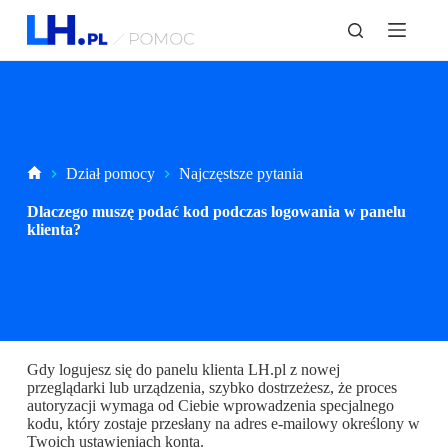
P
r
z
e
j
d
ź
d
o
Strona
Dział pomocy
Najczęstsze pytania
t
główna
r
Dlaczego muszę podać kod podczas logowania w panelu
e
klienta?
ś
c
i
Gdy logujesz się do panelu klienta LH.pl z nowej
przeglądarki lub urządzenia, szybko dostrzeżesz, że proces
autoryzacji wymaga od Ciebie wprowadzenia specjalnego
kodu, który zostaje przesłany na adres e-mailowy określony w
Twoich ustawieniach konta.