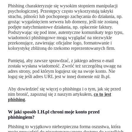
Phishing charakteryzuje się wysokim stopniem manipulacji
psychologicznej. Przestępcy często wykorzystują taktyki
strachu, pilności lub pochopnego zachęcania do działania, np.
grożąc wygaśnięciem serwera lub domeny, jeśli nie zostaną
podjęte natychmiastowe działania, np. opłacenie faktury.
Podszywając się pod inne, autentyczne komunikaty tego typu,
wiadomości phishingowe mogą wyglądać na niezwykle
przekonujące, zawierając oficjalne logo, formatowanie i
kolorystykę zbliżoną do rzekomo reprezentowanych firm.
Pamiętaj, aby zawsze sprawdzać, z jakiego adresu e-mail
została wysłana wiadomość. Zwróć też szczególną uwagę na
adres strony, pod którym logujesz się na swoje konto. Nie
loguj się jeśli adres URL jest w innej domenie niż lh.pl.
Aby dowiedzieć się więcej o phishingu i o tym, jak się przed
nim bronić, zapoznaj się z naszym artykułem,
co to jest
phishing
.
W jaki sposób LH.pl chroni moje konto przed
phishingiem?
Phishing to wyjątkowo niebezpieczna forma oszustwa, która
może prowadzić do nieautoryzowanego dostępu do wszelkich