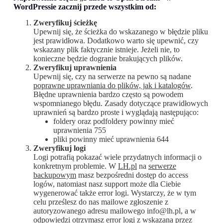
WordPressie zacznij przede wszystkim od:
Zweryfikuj ścieżkę
Upewnij się, że ścieżka do wskazanego w błędzie pliku
jest prawidłowa. Dodatkowo warto się upewnić, czy
wskazany plik faktycznie istnieje. Jeżeli nie, to
konieczne będzie dogranie brakujących plików.
Zweryfikuj uprawnienia
Upewnij się, czy na serwerze na pewno są nadane
poprawne uprawniania do plików, jak i katalogów
.
Błędne uprawnienia bardzo często są powodem
wspomnianego błędu. Zasady dotyczące prawidłowych
uprawnień są bardzo proste i wyglądają następująco:
foldery oraz podfoldery powinny mieć
uprawnienia 755
pliki powinny mieć uprawnienia 644
Zweryfikuj logi
Logi potrafią pokazać wiele przydatnych informacji o
konkretnym problemie. W
LH.pl
na
serwerze
backupowym
masz bezpośredni dostęp do access
logów, natomiast nasz support może dla Ciebie
wygenerować także error logi. Wystarczy, że w tym
celu prześlesz do nas mailowe zgłoszenie z
autoryzowanego adresu mailowego info@lh.pl, a w
odpowiedzi otrzymasz error logi z wskazana przez