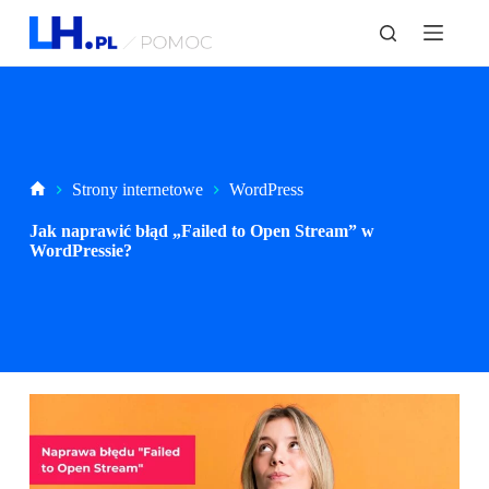
P
r
z
e
j
d
ź
d
o
Strona
Strony internetowe
WordPress
t
główna
r
Jak naprawić błąd „Failed to Open Stream” w
e
WordPressie?
ś
c
i