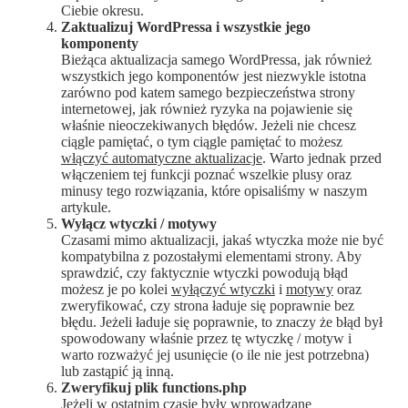
Ciebie okresu.
Zaktualizuj WordPressa i wszystkie jego
komponenty
Bieżąca aktualizacja samego WordPressa, jak również
wszystkich jego komponentów jest niezwykle istotna
zarówno pod katem samego bezpieczeństwa strony
internetowej, jak również ryzyka na pojawienie się
właśnie nieoczekiwanych błędów. Jeżeli nie chcesz
ciągle pamiętać, o tym ciągle pamiętać to możesz
włączyć automatyczne aktualizacje
. Warto jednak przed
włączeniem tej funkcji poznać wszelkie plusy oraz
minusy tego rozwiązania, które opisaliśmy w naszym
artykule.
Wyłącz wtyczki / motywy
Czasami mimo aktualizacji, jakaś wtyczka może nie być
kompatybilna z pozostałymi elementami strony. Aby
sprawdzić, czy faktycznie wtyczki powodują błąd
możesz je po kolei
wyłączyć wtyczki
i
motywy
oraz
zweryfikować, czy strona ładuje się poprawnie bez
błędu. Jeżeli ładuje się poprawnie, to znaczy że błąd był
spowodowany właśnie przez tę wtyczkę / motyw i
warto rozważyć jej usunięcie (o ile nie jest potrzebna)
lub zastąpić ją inną.
Zweryfikuj plik functions.php
Jeżeli w ostatnim czasie były wprowadzane