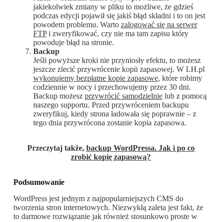
jakiekolwiek zmiany w pliku to możliwe, że gdzieś
podczas edycji pojawił się jakiś błąd składni i to on jest
powodem problemu. Warto
zalogować się na serwer
FTP
i zweryfikować, czy nie ma tam zapisu który
powoduje błąd na stronie.
Backup
Jeśli powyższe kroki nie przyniosły efektu, to możesz
jeszcze zlecić przywrócenie kopii zapasowej. W LH.pl
wykonujemy bezpłatne kopie zapasowe
, które robimy
codziennie w nocy i przechowujemy przez 30 dni.
Backup możesz
przywrócić samodzielnie
lub z pomocą
naszego supportu. Przed przywróceniem backupu
zweryfikuj, kiedy strona ładowała się poprawnie – z
tego dnia przywrócona zostanie kopia zapasowa.
Przeczytaj także,
backup WordPressa. Jak i po co
zrobić kopię zapasową?
Podsumowanie
WordPress jest jednym z najpopularniejszych CMS do
tworzenia stron internetowych. Niezwykłą zaleta jest fakt, że
to darmowe rozwiązanie jak również stosunkowo proste w