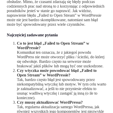
obsłudze. Mimo, że czasami zdarzają się błędy podczas
codziennych prac nad stroną to z korzystając z odpowiednich
poradników jesteś w stanie go naprawić. Jak widzisz,
naprawienie błędu „Failed to Open Stream” w WordPressie
może nie jest bardzo skomplikowane, natomiast sam błąd
może być spowodowany przez wiele czynników.
Najczęściej zadawane pytania
Co to jest błąd „Failed to Open Stream” w
WordPressie?
Komunikat ten oznacza, że z jakiegoś powodu
WordPress nie może otworzyć pliku / ścieżki, do której
się odwołuje. Bardzo często na serwerze może
brakować jakiś plików lub mogą być one uszkodzone.
Czy wtyczka może powodować błąd „Failed to
Open Stream” w WordPressie?
Tak, bardzo często błąd jest spowodowany przez
niekompatybilną wtyczkę lub motyw. W tym celu warto
je zaktualizować, a jeśli to nie przyniesie efektu to
usunąc wadliwą wtyczkę i zastąpić ją inną (o ile to
konieczne).
Czy muszę aktualizować WordPressa?
Tak, regularna aktualizacja samego WordPressa, jak
również wszystkich jego komponentów jest niezwykle