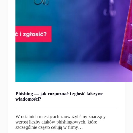
Phishing — jak rozpoznać i zgłosić fałszywe
wiadomości?
W ostatnich miesiącach zauważyliśmy znaczący
wzrost liczby ataków phishingowych, które
szczególnie często celują w firmy…