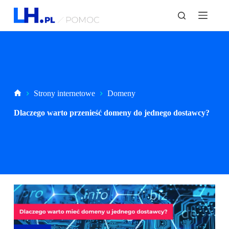
P
r
z
e
j
d
ź
d
o
t
Strona
Strony internetowe
Domeny
r
główna
e
Dlaczego warto przenieść domeny do jednego dostawcy?
ś
c
i