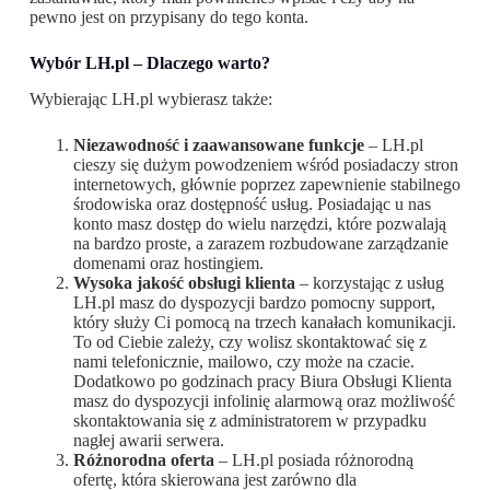
pewno jest on przypisany do tego konta.
Wybór LH.pl – Dlaczego warto?
Wybierając LH.pl wybierasz także:
Niezawodność i zaawansowane funkcje
– LH.pl
cieszy się dużym powodzeniem wśród posiadaczy stron
internetowych, głównie poprzez zapewnienie stabilnego
środowiska oraz dostępność usług. Posiadając u nas
konto masz dostęp do wielu narzędzi, które pozwalają
na bardzo proste, a zarazem rozbudowane zarządzanie
domenami oraz hostingiem.
Wysoka jakość obsługi klienta
– korzystając z usług
LH.pl masz do dyspozycji bardzo pomocny support,
który służy Ci pomocą na trzech kanałach komunikacji.
To od Ciebie zależy, czy wolisz skontaktować się z
nami telefonicznie, mailowo, czy może na czacie.
Dodatkowo po godzinach pracy Biura Obsługi Klienta
masz do dyspozycji infolinię alarmową oraz możliwość
skontaktowania się z administratorem w przypadku
nagłej awarii serwera.
Różnorodna oferta
– LH.pl posiada różnorodną
ofertę, która skierowana jest zarówno dla