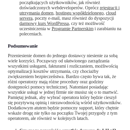
początkujących użytkowników, jak również
doświadczonych webdeveloperów. Oprócz
rejestracji i
utrzymania domen
,
hostingu współdzielonego
,
cloud
servera
, poczty e-mail, masz również do dyspozycji
darmowy kurs WordPressa
, czy też możliwość
uczestniczenia w
Programie Partnerskim
i zarabianiu na
poleceniach.
Podsumowanie
Przeniesienie domen do jednego dostawcy niesienie za sobą
wiele korzyści. Począwszy od ułatwionego zarządzania
wszystkimi usługami, fakturami i rozliczaniem, możliwością
optymalizacji kosztów utrzymania, czy chociażby
zwiększeniem bezpieczeństwa. Bardzo często bywa tak, że
różni operatorzy mają różne procedury oraz godziny
dostępności pomocy technicznej. Natomiast posiadając
wszystkie usługi w jednej firmie nie musisz się o to martwić.
Pamiętaj jednak, aby wybrać operatora który będzie cieszył
się pozytywną opinią i niezawodnością wśród użytkowników.
Dodatkowym atutem będzie pomocny support, który chętnie
wskaże drogę nie tylko na początku Twojej przygody z tym
operatorem, ale również w kolejnych latach.