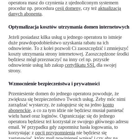
operatora masz do czynienia z ujednoliconym systemem
procedur np. procedura
cesji domeny
, czy też
aktualizacją
danych abonenta
.
Optymalizacja kosztów utrzymania domen internetowych
Jeżeli posiadasz kilka usług u jednego operatora to istnieje
duże prawdopodobieństwo uzyskania rabatu na ich
odnowienie. To z kolei pozwoli Ci zaoszczędzić i zmniejszyć
koszty utrzymania strony internetowej. Zaoszczędzone środki
będziesz mógł przeznaczyć na inny cel np. przyszłe
odnowienie usług lub zakup
certyfikatu SSL
dla swojej
strony.
Wzmocnienie bezpieczeństwa i prywatności
Przeniesienie domen do jednego operatora powoduje, że
zwiększa się bezpieczeństwo Twoich usług. Żeby móc nimi
zarządzać wystarczy, że zalogujesz się na jedno
konto
abonenckie
, a co za tym idzie nie będziesz musiał pamietać
wielu haseł oraz loginów. Ograniczając się do jednego
operatora będziesz też korzystał ze swojego głównego adresu
email. W przypadku gdy zapomnisz hasła logowania, to
korzystając z
opcji przypomnienia
nie będziesz się
zastanawiać, który mail powinieneś wpisać i czy aby na