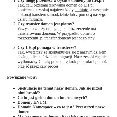
Czy mogę przenieść wszystkie domeny do LH.pl?
Tak, celu przetransferowania domen do LH.pl
koniecznie uzyskaj najpierw kody
authinfo
, a następnie
dokonaj transferu samodzielnie lub z pomocą naszego
działu migracji.
Czy transfer domen jest płatny?
Wszystko zależy od tego, jakie rozszerzenie ma
transferowana domena. W przypadku domen o
rozszerzeniu .pl transfer domeny jest bezpłatny
.
Czy LH.pl pomaga w transferze?
Tak, wystarczy że skontaktujesz się z naszym działem
obsługi klienta / działem migracji. Nasz zespół chętnie
wytłumaczy Ci całą procedurę krok po kroku i pomoże
przejść przez cały proces.
Powiązane wpisy:
Spekulacje na temat nazw domen. Jak się przed
nimi bronić?
Co to jest giełda domen internetowych?
Domeny ENUM
Domain Namespace – co to jest? Przestrzeń nazw
domen
Magazynowanie domen: Praktyka przechowywania