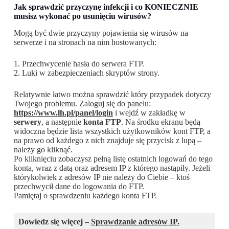
Jak sprawdzić przyczynę infekcji i co KONIECZNIE
musisz wykonać po usunięciu wirusów?
Mogą być dwie przyczyny pojawienia się wirusów na
serwerze i na stronach na nim hostowanych:
1. Przechwycenie hasła do serwera FTP.
2. Luki w zabezpieczeniach skryptów strony.
Relatywnie łatwo można sprawdzić który przypadek dotyczy
Twojego problemu. Zaloguj się do panelu:
https://www.lh.pl/panel/login
i wejdź w zakładkę w
serwery
, a następnie
konta FTP
. Na środku ekranu będą
widoczna będzie lista wszystkich użytkowników kont FTP, a
na prawo od każdego z nich znajduje się przycisk z lupą –
należy go kliknąć.
Po kliknięciu zobaczysz pełną listę ostatnich logowań do tego
konta, wraz z datą oraz adresem IP z którego nastąpiły. Jeżeli
którykolwiek z adresów IP nie należy do Ciebie – ktoś
przechwycił dane do logowania do FTP.
Pamiętaj o sprawdzeniu każdego konta FTP.
Dowiedz się więcej –
Sprawdzanie adresów IP.