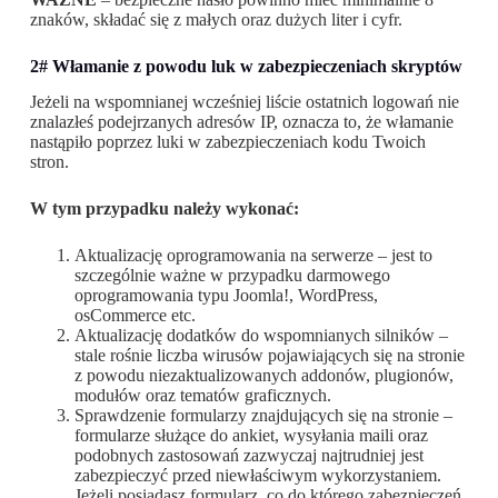
znaków, składać się z małych oraz dużych liter i cyfr.
2# Włamanie z powodu luk w zabezpieczeniach skryptów
Jeżeli na wspomnianej wcześniej liście ostatnich logowań nie
znalazłeś podejrzanych adresów IP, oznacza to, że włamanie
nastąpiło poprzez luki w zabezpieczeniach kodu Twoich
stron.
W tym przypadku należy wykonać:
Aktualizację oprogramowania na serwerze – jest to
szczególnie ważne w przypadku darmowego
oprogramowania typu Joomla!, WordPress,
osCommerce etc.
Aktualizację dodatków do wspomnianych silników –
stale rośnie liczba wirusów pojawiających się na stronie
z powodu niezaktualizowanych addonów, plugionów,
modułów oraz tematów graficznych.
Sprawdzenie formularzy znajdujących się na stronie –
formularze służące do ankiet, wysyłania maili oraz
podobnych zastosowań zazwyczaj najtrudniej jest
zabezpieczyć przed niewłaściwym wykorzystaniem.
Jeżeli posiadasz formularz, co do którego zabezpieczeń