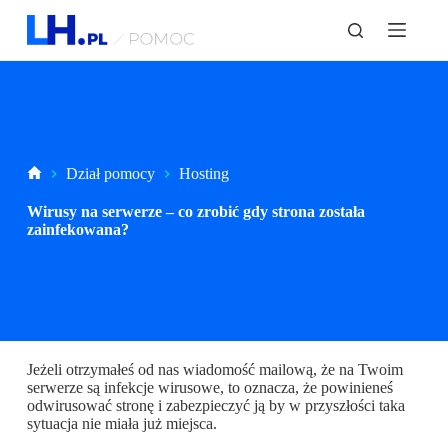
P
r
z
e
j
d
ź
d
o
Strona
Dział pomocy
Hosting
t
główna
r
Wirusy na serwerze – co zrobić gdy strona została
e
zainfekowana?
ś
c
i
Jeżeli otrzymałeś od nas wiadomość mailową, że na Twoim
serwerze są infekcje wirusowe, to oznacza, że powinieneś
odwirusować stronę i zabezpieczyć ją by w przyszłości taka
sytuacja nie miała już miejsca.