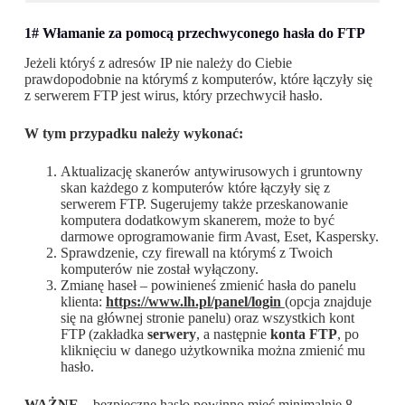
1# Włamanie za pomocą przechwyconego hasła do FTP
Jeżeli któryś z adresów IP nie należy do Ciebie
prawdopodobnie na którymś z komputerów, które łączyły się
z serwerem FTP jest wirus, który przechwycił hasło.
W tym przypadku należy wykonać:
Aktualizację skanerów antywirusowych i gruntowny
skan każdego z komputerów które łączyły się z
serwerem FTP. Sugerujemy także przeskanowanie
komputera dodatkowym skanerem, może to być
darmowe oprogramowanie firm Avast, Eset, Kaspersky.
Sprawdzenie, czy firewall na którymś z Twoich
komputerów nie został wyłączony.
Zmianę haseł – powinieneś zmienić hasła do panelu
klienta:
https://www.lh.pl/panel/login
(opcja znajduje
się na głównej stronie panelu) oraz wszystkich kont
FTP (zakładka
serwery
, a następnie
konta FTP
, po
kliknięciu w danego użytkownika można zmienić mu
hasło.
WAŻNE
– bezpieczne hasło powinno mieć minimalnie 8