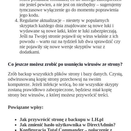
nie jesteś pewien, a nie jest on niezbędny – sugerujemy
tymczasowe wyłączenie go do momentu poprawienia
jego kodu.
Regularne aktualizacje – niestety w popularnych
skryptach każdego dnia znajdowane są nowe luki i
wydawane są nowe łatki, które te luki zabezpieczają.
Jeśli na Twojej stronie pojawił się wirus właśnie z ich
powodu – warto raz na tydzień lub dwa sprawdzić czy
nie pojawiły się nowe wersje skryptów wraz z
dodatkami.
Co jeszcze możesz zrobić po usunięciu wirusów ze strony?
Zrób backup wszystkich plików strony i bazy danych. Czystą,
odwirusowaną kopię strony przechowuj na swoim
komputerze. Jeżeli infekcje wrócą, bo nie wszystkie skrypty
zostaną prawidłowo zabezpieczone, będziesz miał kopię
strony bez wirusów, z której możesz przywrócić treści.
Powiązane wpisy:
Jak przywrócić stronę z backupu w LH.pl
Jak zmienić hasło użytkownika w DirectAdmin?
Konfiguracja Total Commander – połączenie z