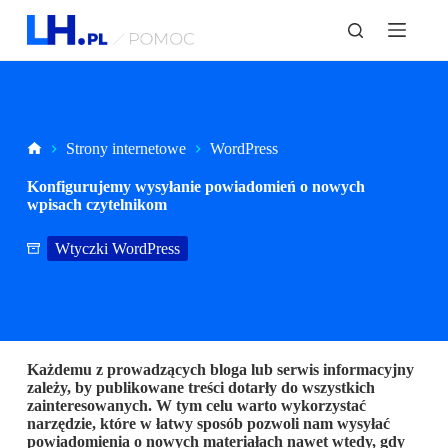
P
r
z
e
j
d
ź
d
Strona
Strony internetowe
WordPress
o
główna
t
Konfigurujemy wysyłanie powiadomień o nowych
r
wpisach czytelnikom
e
ś
Wtyczki WordPress
c
i
Każdemu z prowadzących bloga lub serwis informacyjny
zależy, by publikowane treści dotarły do wszystkich
zainteresowanych. W tym celu warto wykorzystać
narzędzie, które w łatwy sposób pozwoli nam wysyłać
powiadomienia o nowych materiałach nawet wtedy, gdy