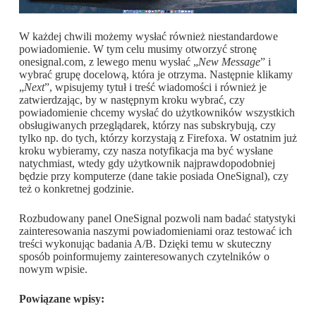
W każdej chwili możemy wysłać również niestandardowe
powiadomienie. W tym celu musimy otworzyć stronę
onesignal.com, z lewego menu wysłać „
New Message
” i
wybrać grupę docelową, która je otrzyma. Następnie klikamy
„
Next
”, wpisujemy tytuł i treść wiadomości i również je
zatwierdzając, by w następnym kroku wybrać, czy
powiadomienie chcemy wysłać do użytkowników wszystkich
obsługiwanych przeglądarek, którzy nas subskrybują, czy
tylko np. do tych, którzy korzystają z Firefoxa. W ostatnim już
kroku wybieramy, czy nasza notyfikacja ma być wysłane
natychmiast, wtedy gdy użytkownik najprawdopodobniej
będzie przy komputerze (dane takie posiada OneSignal), czy
też o konkretnej godzinie.
Rozbudowany panel OneSignal pozwoli nam badać statystyki
zainteresowania naszymi powiadomieniami oraz testować ich
treści wykonując badania A/B. Dzięki temu w skuteczny
sposób poinformujemy zainteresowanych czytelników o
nowym wpisie.
Powiązane wpisy: