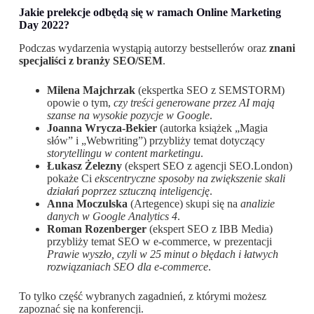
Jakie prelekcje odbędą się w ramach Online Marketing
Day 2022?
Podczas wydarzenia wystąpią autorzy bestsellerów oraz
znani
specjaliści z branży SEO/SEM
.
Milena Majchrzak
(ekspertka SEO z SEMSTORM)
opowie o tym,
czy treści generowane przez AI mają
szanse na wysokie pozycje w Google
.
Joanna Wrycza-Bekier
(autorka książek „Magia
słów” i „Webwriting”) przybliży temat dotyczący
storytellingu w content marketingu
.
Łukasz Żelezny
(ekspert SEO z agencji SEO.London)
pokaże Ci
ekscentryczne sposoby na zwiększenie skali
działań poprzez sztuczną inteligencję
.
Anna Moczulska
(Artegence) skupi się na
analizie
danych w Google Analytics 4
.
Roman Rozenberger
(ekspert SEO z IBB Media)
przybliży temat SEO w e-commerce, w prezentacji
Prawie wyszło, czyli w 25 minut o błędach i łatwych
rozwiązaniach SEO dla e-commerce
.
To tylko część wybranych zagadnień, z którymi możesz
zapoznać się na konferencji.