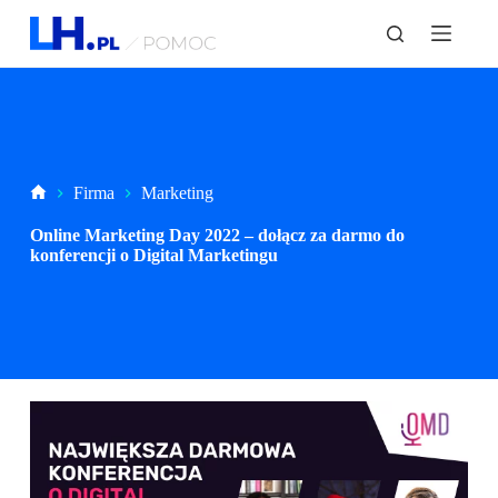
P
r
z
e
j
d
ź
d
o
Strona
Firma
Marketing
t
główna
r
Online Marketing Day 2022 – dołącz za darmo do
e
konferencji o Digital Marketingu
ś
c
i