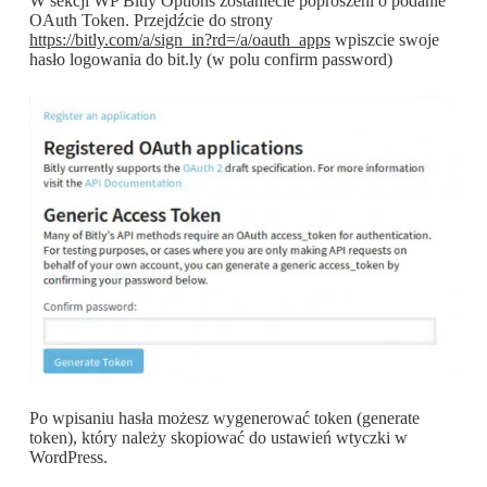
W sekcji WP Bitly Options zostaniecie poproszeni o podanie
OAuth Token. Przejdźcie do strony
https://bitly.com/a/sign_in?rd=/a/oauth_apps
wpiszcie swoje
hasło logowania do bit.ly (w polu confirm password)
Po wpisaniu hasła możesz wygenerować token (generate
token), który należy skopiować do ustawień wtyczki w
WordPress.