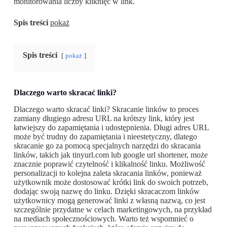
monitorowania liczby kliknięć w link.
Spis treści
pokaż
Spis treści
pokaż
Dlaczego warto skracać linki?
Dlaczego warto skracać linki? Skracanie linków to proces
zamiany długiego adresu URL na krótszy link, który jest
łatwiejszy do zapamiętania i udostępnienia. Długi adres URL
może być trudny do zapamiętania i nieestetyczny, dlatego
skracanie go za pomocą specjalnych narzędzi do skracania
linków, takich jak tinyurl.com lub google url shortener, może
znacznie poprawić czytelność i klikalność linku. Możliwość
personalizacji to kolejna zaleta skracania linków, ponieważ
użytkownik może dostosować krótki link do swoich potrzeb,
dodając swoją nazwę do linku. Dzięki skracaczom linków
użytkownicy mogą generować linki z własną nazwą, co jest
szczególnie przydatne w celach marketingowych, na przykład
na mediach społecznościowych. Warto też wspomnieć o