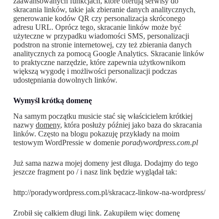
zaawansowanych funkcjach, które oferują serwisy do
skracania linków, takie jak zbieranie danych analitycznych,
generowanie kodów QR czy personalizacja skróconego
adresu URL. Oprócz tego, skracanie linków może być
użyteczne w przypadku wiadomości SMS, personalizacji
podstron na stronie internetowej, czy też zbierania danych
analitycznych za pomocą Google Analytics. Skracanie linków
to praktyczne narzędzie, które zapewnia użytkownikom
większą wygodę i możliwości personalizacji podczas
udostępniania dowolnych linków.
Wymyśl krótką domenę
Na samym początku musicie stać się właścicielem krótkiej
nazwy
domeny
, która posłuży później jako baza do skracania
linków. Często na blogu pokazuję przykłady na moim
testowym WordPressie w domenie
poradywordpress.com.pl
Już sama nazwa mojej domeny jest długa. Dodajmy do tego
jeszcze fragment po / i nasz link będzie wyglądał tak:
http://poradywordpress.com.pl/skracacz-linkow-na-wordpress/
Zrobił się całkiem długi link. Zakupiłem więc domenę