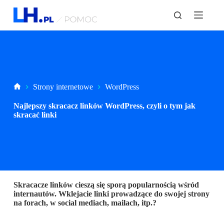
P
r
z
e
j
d
ź
d
o
Strona
Strony internetowe
WordPress
t
główna
r
Najlepszy skracacz linków WordPress, czyli o tym jak
e
skracać linki
ś
c
i
Skracacze linków cieszą się sporą popularnością wśród
internautów. Wklejacie linki prowadzące do swojej strony
na forach, w social mediach, mailach, itp.?