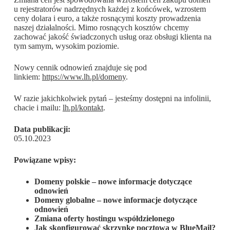
u rejestratorów nadrzędnych każdej z końcówek, wzrostem
ceny dolara i euro, a także rosnącymi koszty prowadzenia
naszej działalności. Mimo rosnących kosztów chcemy
zachować jakość świadczonych usług oraz obsługi klienta na
tym samym, wysokim poziomie.
Nowy cennik odnowień znajduje się pod
linkiem:
https://www.lh.pl/domeny
.
W razie jakichkolwiek pytań – jesteśmy dostępni na infolinii,
chacie i mailu:
lh.pl/kontakt
.
Data publikacji:
05.10.2023
Powiązane wpisy:
Domeny polskie – nowe informacje dotyczące
odnowień
Domeny globalne – nowe informacje dotyczące
odnowień
Zmiana oferty hostingu współdzielonego
Jak skonfigurować skrzynkę pocztową w BlueMail?