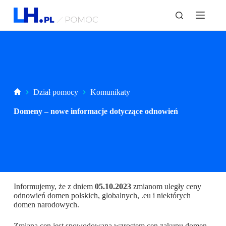
P
r
z
e
j
d
ź
d
o
t
Strona
Dział pomocy
Komunikaty
r
główna
e
Domeny – nowe informacje dotyczące odnowień
ś
c
i
Informujemy, że z dniem
05.10.2023
zmianom uległy ceny
odnowień domen polskich, globalnych, .eu i niektórych
domen narodowych.
Zmiana cen jest spowodowana wzrostem cen zakupu domen