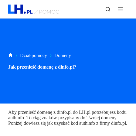
P
r
z
e
j
d
ź
d
o
t
Strona
Dział pomocy
Domeny
r
główna
e
Jak przenieść domenę z dinfo.pl?
ś
c
i
Aby przenieść domenę z dinfo.pl do LH.pl potrzebujesz kodu
authinfo. To ciąg znaków przypisany do Twojej domeny.
Poniżej dowiesz się jak uzyskać kod authinfo z firmy dinfo.pl.