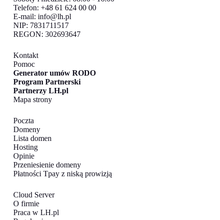
Telefon: +48 61 624 00 00
E-mail:
info@lh.pl
NIP: 7831711517
REGON: 302693647
Kontakt
Pomoc
Generator umów RODO
Program Partnerski
Partnerzy LH.pl
Mapa strony
Poczta
Domeny
Lista domen
Hosting
Opinie
Przeniesienie domeny
Płatności Tpay z niską prowizją
Cloud Server
O firmie
Praca w LH.pl