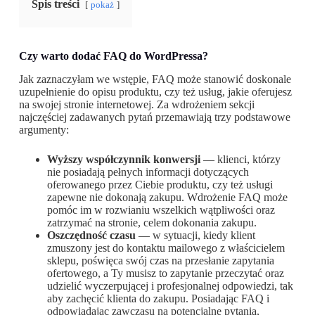
Spis treści
pokaż
Czy warto dodać FAQ do WordPressa?
Jak zaznaczyłam we wstępie, FAQ może stanowić doskonale
uzupełnienie do opisu produktu, czy też usług, jakie oferujesz
na swojej stronie internetowej. Za wdrożeniem sekcji
najczęściej zadawanych pytań przemawiają trzy podstawowe
argumenty:
Wyższy współczynnik konwersji
— klienci, którzy
nie posiadają pełnych informacji dotyczących
oferowanego przez Ciebie produktu, czy też usługi
zapewne nie dokonają zakupu. Wdrożenie FAQ może
pomóc im w rozwianiu wszelkich wątpliwości oraz
zatrzymać na stronie, celem dokonania zakupu.
Oszczędność czasu
— w sytuacji, kiedy klient
zmuszony jest do kontaktu mailowego z właścicielem
sklepu, poświęca swój czas na przesłanie zapytania
ofertowego, a Ty musisz to zapytanie przeczytać oraz
udzielić wyczerpującej i profesjonalnej odpowiedzi, tak
aby zachęcić klienta do zakupu. Posiadając FAQ i
odpowiadając zawczasu na potencjalne pytania,