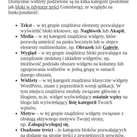
Domyślnie widżety podzielone są na kilka kategorii (podobnie
jak
bloki w edytorze treści
Gutenberg), ze względu na
funkcjonalność:
Tekst
– w tej grupie znajdziesz elementy pozwalające
wyświetlić bloki tekstowe, np.
Nagłówek
lub
Akapit
,
Media
– w tej kategorii znajdziesz widgety, które
pozwolą umieścić na pasku bocznym lub w stopce
elementy multimedialne, np.
Obrazek
lub
Galerię
,
Wygląd
– w tej grupie znajdziesz bloki pozwalające na
zarządzanie strukturą i układem widgetów, np.
możliwość podziału obszaru widgetu na kolumny lub
zgrupowania widżetów w jedną grupę w ramach
danego obszaru,
Widżety
– w tej kategorii znajdziesz klasyczne widgety
WordPress, znane z poprzednich wersji aplikacji. W
tym miejscu znajdziesz moduły związane głównie z
blogiem, m.in. widget wyświetlający
ostatnie wpisy
na
blogu lub wyświetlający
listę kategorii
Twoich
wpisów,
Motyw
– w tej grupie znajdziesz widgety związane z
obsługą aktywnego motywu Twojej strony,
np.
Zaloguj/wyloguj się
,
Osadzone treści
– to kategoria bloków pozwalających
na dodanie na stronie treści z zewnętrznych serwisów,