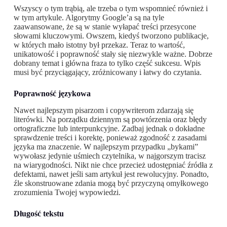
Wszyscy o tym trąbią, ale trzeba o tym wspomnieć również i
w tym artykule. Algorytmy Google’a są na tyle
zaawansowane, że są w stanie wyłapać treści przesycone
słowami kluczowymi. Owszem, kiedyś tworzono publikacje,
w których mało istotny był przekaz. Teraz to wartość,
unikatowość i poprawność stały się niezwykle ważne. Dobrze
dobrany temat i główna fraza to tylko część sukcesu. Wpis
musi być przyciągający, zróżnicowany i łatwy do czytania.
Poprawność językowa
Nawet najlepszym pisarzom i copywriterom zdarzają się
literówki. Na porządku dziennym są powtórzenia oraz błędy
ortograficzne lub interpunkcyjne. Zadbaj jednak o dokładne
sprawdzenie treści i korektę, ponieważ zgodność z zasadami
języka ma znaczenie. W najlepszym przypadku „bykami”
wywołasz jedynie uśmiech czytelnika, w najgorszym tracisz
na wiarygodności. Nikt nie chce przecież udostępniać źródła z
defektami, nawet jeśli sam artykuł jest rewolucyjny. Ponadto,
źle skonstruowane zdania mogą być przyczyną omyłkowego
zrozumienia Twojej wypowiedzi.
Długość tekstu