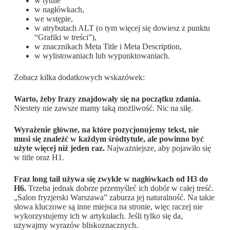
w tytule
w nagłówkach,
we wstępie,
w atrybutach ALT (o tym więcej się dowiesz z punktu
“Grafiki w treści”),
w znacznikach Meta Title i Meta Description,
w wylistowaniach lub wypunktowaniach.
Zobacz kilka dodatkowych wskazówek:
Warto, żeby frazy znajdowały się na początku zdania.
Niestety nie zawsze mamy taką możliwość. Nic na siłę.
Wyrażenie główne, na które pozycjonujemy tekst, nie
musi się znaleźć w każdym śródtytule, ale powinno być
użyte więcej niż jeden raz.
Najważniejsze, aby pojawiło się
w title oraz H1.
Fraz long tail używa się zwykle w nagłówkach od H3 do
H6.
Trzeba jednak dobrze przemyśleć ich dobór w całej treść.
„Salon fryzjerski Warszawa” zaburza jej naturalność. Na takie
słowa kluczowe są inne miejsca na stronie, więc raczej nie
wykorzystujemy ich w artykułach. Jeśli tylko się da,
używajmy wyrazów bliskoznacznych.