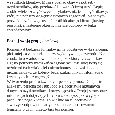
wszystkich klientów. Musisz poznać obawy i potrzeby
użytkowników, aby przekazać im wartościową treść. Lepiej
zrobić wiele szczegółowych artykułów, niż jeden ogólnikowy,
który nie poruszy dogłębnie istotnych zagadnień. Na samym
początku trzeba więc ustalić profil idealnego klienta (buying
persona), a następnie określić miejsce odbiorcy w lejku
sprzedażowym.
Poznaj swoją grupę docelową
Komunikat będziesz formułować na podstawie wykształcenia,
płci, miejsca zamieszkania czy wykonywanego zawodu. Nie
chodzi tu o wartościowanie ludzi przez któryś z czynników.
Często potrzeby mieszkańca aglomeracji miejskiej będą się
różnić od tych właściciela nieruchomości na wsi. Podobnie
można założyć, że kobiety będą szukać innych informacji o
kosmetykach niż mężczyźni.
W tworzeniu profilu tzw. buyer persony pomoże Ci np. strona
Make my persona od HubSpot. Na podstawie aktualnych
danych o użytkownikach korzystających z Twojej strony oraz
informacjach dotyczących rynku zobaczysz, jak wygląda
profil idealnego klienta. To właśnie na tej podstawie
stworzysz odpowiedni artykuł z dobrze dopasowanym
tematem, o czym przeczytasz tuż poniżej.