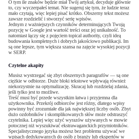
O tym ile znaków będzie miał Twój artykuł, decyduje głównie
to, czy wyczerpałeś temat. Nie sugeruj się tym, że ludzie teraz
mało czytają, więc lepiej pisać krótko. Obszerny tekst możesz
zawsze rozdzielić i stworzyć serię wpisów.
Jednym z ważniejszych czynników determinujących Twoją
pozycję w Google jest wartość treści oraz jej unikalność. To
natomiast łączy się z pojęciem topical authority, czyli ideą
budowania kompletnych i dobrych jakościowo publikacji. Im
są one lepsze, tym większa szansa na zajęcie wysokiej pozycji
w SERP.
Czytelne akapity
Musisz wystrzegać się zbyt obszernych paragrafów — są one
ciężkie w odbiorze. Duże bloki tekstowe wpływają również
niekorzystnie na optymalizację. Skracaj lub rozdzielaj zdania,
jeśli tylko jest to możliwe.
Treść musi być przede wszystkim łatwa i przyjemna dla
użytkownika. Przekrój odbiorców jest różny, dlatego wpisy
powinny być zrozumiałe dla jak największej liczby osób. Zbyt
dużo ozdobników i skomplikowanych słów może odstraszyć
czytelnika. Lepiej więc użyć wyrazów używanych w mowie
potocznej niż wyszukiwać ekstrawaganckich przymiotników.
Specjalistycznego języka możesz bez problemu używać we
wpisach dedykowanych do osób z branży lub ekspertów w