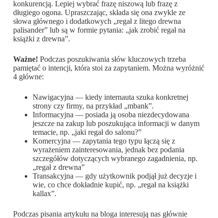
konkurencją. Lepiej wybrać frazę niszową lub frazę z
długiego ogona. Upraszczając, składa się ona zwykle ze
słowa głównego i dodatkowych „regał z litego drewna
palisander” lub są w formie pytania: „jak zrobić regał na
książki z drewna”.
Ważne!
Podczas poszukiwania słów kluczowych trzeba
pamiętać o intencji, która stoi za zapytaniem. Można wyróżnić
4 główne:
Nawigacyjna — kiedy internauta szuka konkretnej
strony czy firmy, na przykład „mbank”.
Informacyjna — posiada ją osoba niezdecydowana
jeszcze na zakup lub poszukująca informacji w danym
temacie, np. „jaki regał do salonu?”
Komercyjna — zapytania tego typu łączą się z
wyrażeniem zainteresowania, jednak bez podania
szczegółów dotyczących wybranego zagadnienia, np.
„regał z drewna”
Transakcyjna — gdy użytkownik podjął już decyzje i
wie, co chce dokładnie kupić, np. „regał na książki
kallax”.
Podczas pisania artykułu na bloga interesują nas głównie