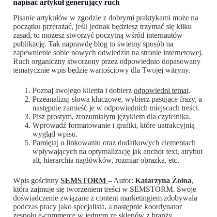
napisać artykuł generujący ruch
Pisanie artykułów w zgodzie z dobrymi praktykami może na
początku przerażać, jeśli jednak będziesz trzymać się kilku
zasad, to możesz stworzyć poczytną wśród internautów
publikację. Tak naprawdę blog to świetny sposób na
zapewnienie sobie nowych odwiedzin na stronie internetowej.
Ruch organiczny stworzony przez odpowiednio dopasowany
tematycznie wpis będzie wartościowy dla Twojej witryny.
Poznaj swojego klienta i dobierz
odpowiedni temat
.
Przeanalizuj słowa kluczowe, wybierz pasujące frazy, a
następnie zamieść je w odpowiednich miejscach treści.
Pisz prostym, zrozumiałym językiem dla czytelnika.
Wprowadź formatowanie i grafiki, które uatrakcyjnią
wygląd wpisu.
Pamiętaj o linkowaniu oraz dodatkowych elementach
wpływających na optymalizację jak anchor text, atrybut
alt, hierarchia nagłówków, rozmiar obrazka, etc.
Wpis gościnny
SEMSTORM
– Autor:
Katarzyna Żołna
,
która zajmuje się tworzeniem treści w SEMSTORM. Swoje
doświadczenie związane z content marketingiem zdobywała
podczas pracy jako specjalista, a następnie koordynator
zespołu e-commerce w jednym ze sklepów z branży