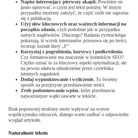
Napisz interesujący pierwszy akapit.
Powinien on
jasno opisywać, o czym jest tekst poniżej. W innym
przypadku możemy założyć, że część osób nie zapozna
się z publikacją.
Użyj słów kluczowych oraz ważnych informacji na
początku zdania
, czyli podobnie jak w przypadku
samych nagłówków. Dlaczego? Badania eyetrackingu
pokazują, iż wzrok internautów przesuwa się po treści,
tworząc kształt litery „F”
Korzystaj z pogrubienia, kursywy i podkreślenia.
Czy formatowanie ma znaczenie w kontekście SEO?
Ciężko uznać to za kluczowy aspekt optymalizacji, ale
na pewno ułatwia odnalezienie przez czytelnika
istotnych zagadnień.
Dodaj wypunktowanie i wyliczenie.
To świetny
sposób na przejrzyste przedstawienie treści.
Zrób podsumowaniu wpisu
, które przedstawia
najważniejsze wątki zawarte w tekście.
Brak poprawnej struktury może wpływać na wzrost
współczynnika odrzuceń, dlatego warto zadbać o odpowiedni
wygląd artykułu.
Naturalność tekstu