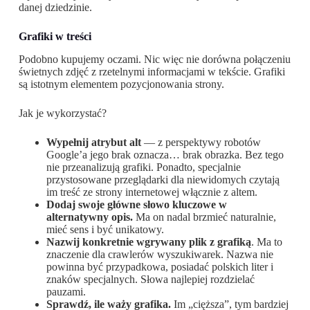
danej dziedzinie.
Grafiki w treści
Podobno kupujemy oczami. Nic więc nie dorówna połączeniu
świetnych zdjęć z rzetelnymi informacjami w tekście. Grafiki
są istotnym elementem pozycjonowania strony.
Jak je wykorzystać?
Wypełnij atrybut alt
— z perspektywy robotów
Google’a jego brak oznacza… brak obrazka. Bez tego
nie przeanalizują grafiki. Ponadto, specjalnie
przystosowane przeglądarki dla niewidomych czytają
im treść ze strony internetowej włącznie z altem.
Dodaj swoje główne słowo kluczowe w
alternatywny opis.
Ma on nadal brzmieć naturalnie,
mieć sens i być unikatowy.
Nazwij konkretnie wgrywany plik z grafiką
. Ma to
znaczenie dla crawlerów wyszukiwarek. Nazwa nie
powinna być przypadkowa, posiadać polskich liter i
znaków specjalnych. Słowa najlepiej rozdzielać
pauzami.
Sprawdź, ile waży grafika.
Im „cięższa”, tym bardziej