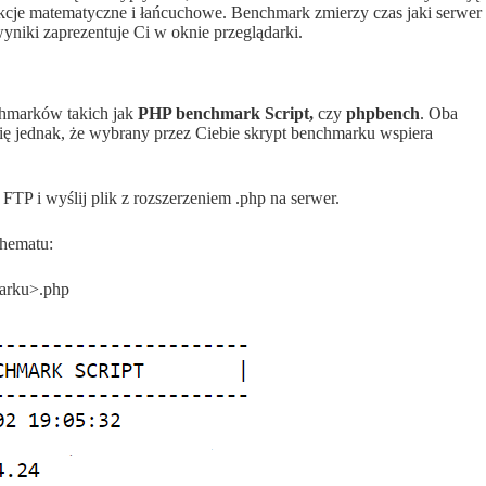
 funkcje matematyczne i łańcuchowe. Benchmark zmierzy czas jaki serwer
yniki zaprezentuje Ci w oknie przeglądarki.
chmarków takich jak
PHP benchmark Script,
czy
phpbench
. Oba
się jednak, że wybrany przez Ciebie skrypt benchmarku wspiera
FTP i wyślij plik z rozszerzeniem .php na serwer.
chematu:
marku>.php