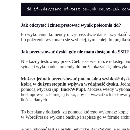
dd if=/dev/zero of=test bs=64k count=16k con
Jak odczytać i zinterpretować wynik polecenia dd?
Po wykonaniu komendy otrzymasz dwie dane – szybkość w
Im polecenie wykonało się szybciej, tym lepiej. Im prędko
Jak przetestować dyski, gdy nie mam dostępu do SSH?
Nie każdy testowany przez Ciebie serwer może udostępniać 
sytuacji wykonanie komendy dd może okazać się niewyko
Możesz jednak przetestować potencjalną szybkość dysk
którą w dużym stopniu wpływa wydajność dysku.
Jedną
pomocą wtyczki (np.
BackWPup
). Możesz wtedy wykonać
hostingowych. Pamiętaj tylko, aby na wszystkich testowany
ilością danych.
To bezpłatny dodatek, za pomocą którego wykonasz kopię z
w WordPressie wykona backup i zapisze go w formie ar
Aby wykonać test zainstaluj wtyczkę BackWPup, a w jej k