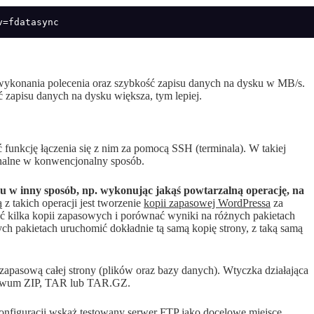
v=fdatasync
ykonania polecenia oraz szybkość zapisu danych na dysku w MB/s.
ść zapisu danych na dysku większa, tym lepiej.
funkcję łączenia się z nim za pomocą SSH (terminala). W takiej
nalne w konwencjonalny sposób.
u w inny sposób, np. wykonując jakąś powtarzalną operację, na
 z takich operacji jest tworzenie
kopii zapasowej WordPressa
za
 kilka kopii zapasowych i porównać wyniki na różnych pakietach
ch pakietach uruchomić dokładnie tą samą kopię strony, z taką samą
apasową całej strony (plików oraz bazy danych). Wtyczka działająca
chiwum ZIP, TAR lub TAR.GZ.
onfiguracji wskaż testowany serwer FTP jako docelowe miejsce