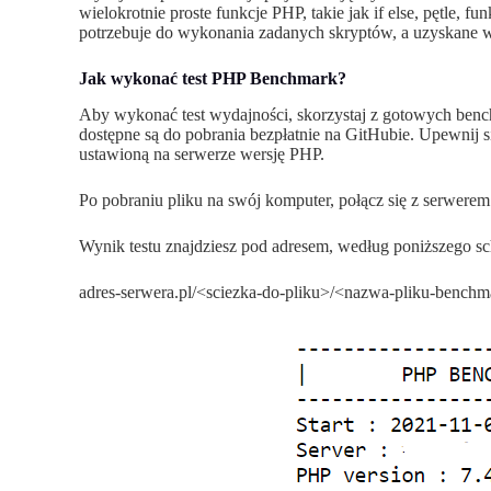
wielokrotnie proste funkcje PHP, takie jak if else, pętle,
potrzebuje do wykonania zadanych skryptów, a uzyskane w
Jak wykonać test PHP Benchmark?
Aby wykonać test wydajności, skorzystaj z gotowych ben
dostępne są do pobrania bezpłatnie na GitHubie. Upewnij 
ustawioną na serwerze wersję PHP.
Po pobraniu pliku na swój komputer, połącz się z serwerem 
Wynik testu znajdziesz pod adresem, według poniższego s
adres-serwera.pl/<sciezka-do-pliku>/<nazwa-pliku-bench