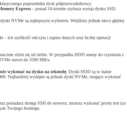
 klasycznego poprzednika dysk półprzewodnikowy;
 Memory Express
– ponad 10-krotnie szybsza wersja dysku SSD.
 dyski NVMe są najlepszym wyborem. Wejdźmy jednak nieco głębiej
 – ich szybkość odczytu i zapisu danych oraz liczbę operacji
znie różni się od siebie. W przypadku HDD mamy do czynienia z
 NVMe nawet do 3500 MB/s.
r może wykonać na dysku na sekundę
. Dyski HDD są w stanie
0 000. Najbardziej wydajne są jednak dyski NVMe, mogące wykonać
az posiadasz dostęp SSH do serwera, możesz wykonać prosty test (za
dysk Twojego hostingu.