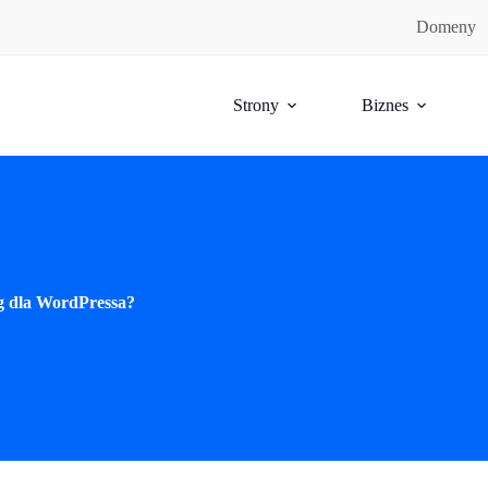
Domeny
Strony
Biznes
g dla WordPressa?