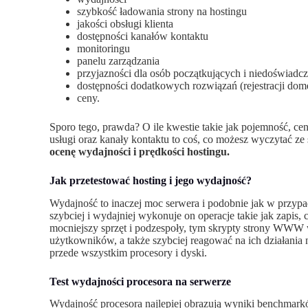
szybkość ładowania strony na hostingu
jakości obsługi klienta
dostępności kanałów kontaktu
monitoringu
panelu zarządzania
przyjazności dla osób początkujących i niedoświa
dostępności dodatkowych rozwiązań (rejestracji dom
ceny.
Sporo tego, prawda? O ile kwestie takie jak pojemność, ce
usługi oraz kanały kontaktu to coś, co możesz wyczytać ze 
ocenę wydajności i prędkości hostingu.
Jak przetestować hosting i jego wydajność?
Wydajność to inaczej moc serwera i podobnie jak w przy
szybciej i wydajniej wykonuje on operacje takie jak zapis
mocniejszy sprzęt i podzespoły, tym skrypty strony WWW w
użytkowników, a także szybciej reagować na ich działania 
przede wszystkim procesory i dyski.
Test wydajności procesora na serwerze
Wydajność procesora najlepiej obrazują wyniki benchmark