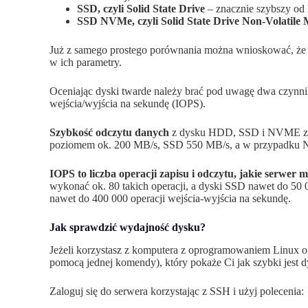
SSD, czyli Solid State Drive
– znacznie szybszy od
SSD NVMe, czyli Solid State Drive Non-Volatile
Już z samego prostego porównania można wnioskować, że
w ich parametry.
Oceniając dyski twarde należy brać pod uwagę dwa czynniki
wejścia/wyjścia na sekundę (IOPS).
Szybkość odczytu danych
z dysku HDD, SSD i NVME znac
poziomem ok. 200 MB/s, SSD 550 MB/s, a w przypadku
IOPS to liczba operacji zapisu i odczytu, jakie serwe
wykonać ok. 80 takich operacji, a dyski SSD nawet do 5
nawet do 400 000 operacji wejścia-wyjścia na sekundę.
Jak sprawdzić wydajność dysku?
Jeżeli korzystasz z komputera z oprogramowaniem Linux or
pomocą jednej komendy), który pokaże Ci jak szybki jest 
Zaloguj się do serwera korzystając z SSH i użyj polecenia: