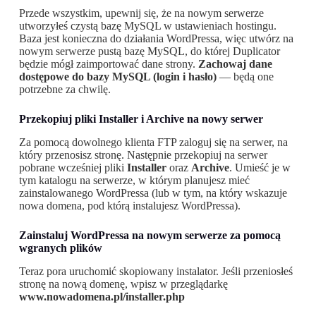
Przede wszystkim, upewnij się, że na nowym serwerze
utworzyłeś czystą bazę MySQL w ustawieniach hostingu.
Baza jest konieczna do działania WordPressa, więc utwórz na
nowym serwerze pustą bazę MySQL, do której Duplicator
będzie mógł zaimportować dane strony.
Zachowaj dane
dostępowe do bazy MySQL (login i hasło)
— będą one
potrzebne za chwilę.
Przekopiuj pliki Installer i Archive na nowy serwer
Za pomocą dowolnego klienta FTP zaloguj się na serwer, na
który przenosisz stronę. Następnie przekopiuj na serwer
pobrane wcześniej pliki
Installer
oraz
Archive
. Umieść je w
tym katalogu na serwerze, w którym planujesz mieć
zainstalowanego WordPressa (lub w tym, na który wskazuje
nowa domena, pod którą instalujesz WordPressa).
Zainstaluj WordPressa na nowym serwerze za pomocą
wgranych plików
Teraz pora uruchomić skopiowany instalator. Jeśli przeniosłeś
stronę na nową domenę, wpisz w przeglądarkę
www.nowadomena.pl/installer.php