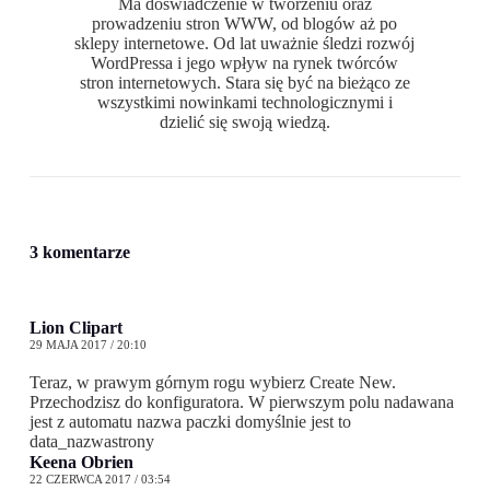
Ma doświadczenie w tworzeniu oraz
prowadzeniu stron WWW, od blogów aż po
sklepy internetowe. Od lat uważnie śledzi rozwój
WordPressa i jego wpływ na rynek twórców
stron internetowych. Stara się być na bieżąco ze
wszystkimi nowinkami technologicznymi i
dzielić się swoją wiedzą.
3 komentarze
Lion Clipart
29 MAJA 2017 / 20:10
Teraz, w prawym górnym rogu wybierz Create New.
Przechodzisz do konfiguratora. W pierwszym polu nadawana
jest z automatu nazwa paczki domyślnie jest to
data_nazwastrony
Keena Obrien
22 CZERWCA 2017 / 03:54